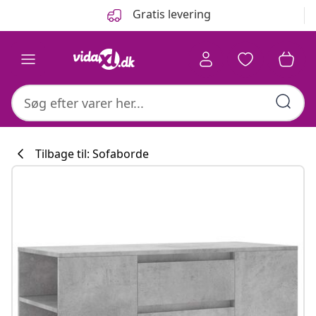
Forrige
Næste
Gratis levering
Tilbage til: Sofaborde
Køkkenkollekti
#sharemevidaxl