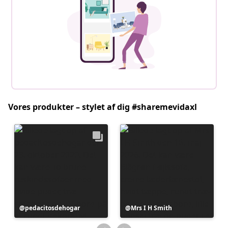
Vores produkter – stylet af dig #sharemevidaxl
Opslag
pedacitosdehogar
Opslag
Mrs I H Smith
offentliggjort
offentliggjort
af
af