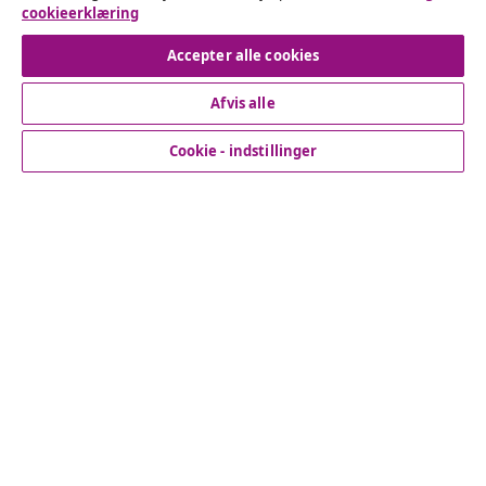
cookieerklæring
Fortryd køb
Accepter alle cookies
Afvis alle
Kundeservice
Cookie - indstillinger
Virksomhed
vidaXL
Opdag mere