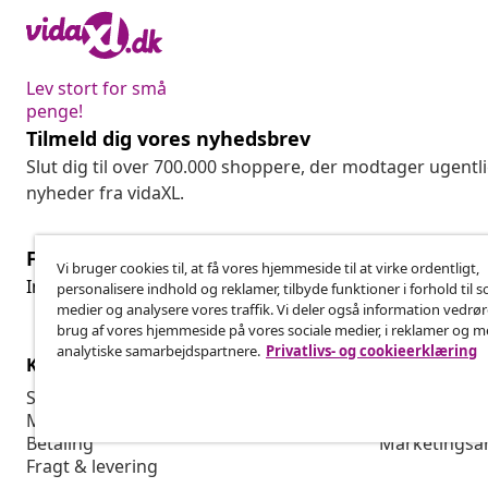
Lev stort for små
penge!
Tilmeld dig vores nyhedsbrev
Slut dig til over 700.000 shoppere, der modtager ugentl
nyheder fra vidaXL.
Fortryd køb
Vi bruger cookies til, at få vores hjemmeside til at virke ordentligt,
Fo
Indsend en anmodning om at fortryde din ordre.
personalisere indhold og reklamer, tilbyde funktioner i forhold til s
medier og analysere vores traffik. Vi deler også information vedrø
brug af vores hjemmeside på vores sociale medier, i reklamer og 
analytiske samarbejdspartnere.
Privatlivs- og cookieerklæring
Kundeservice
Virksomhed
Spor din ordre
Affiliate Pro
Min konto
Produktion f
Betaling
Marketingsa
Fragt & levering