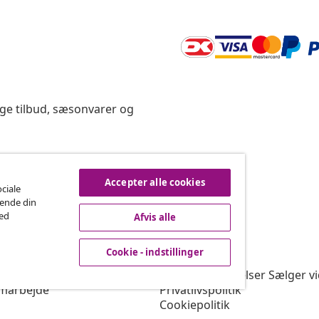
ige tilbud, sæsonvarer og
rtryd køb
Accepter alle cookies
ociale
rende din
med
Afvis alle
vidaXL
Cookie - indstillinger
gram
Om vidaXL
or vidaXL
Vilkår & betingelser Sælger v
marbejde
Privatlivspolitik
Cookiepolitik