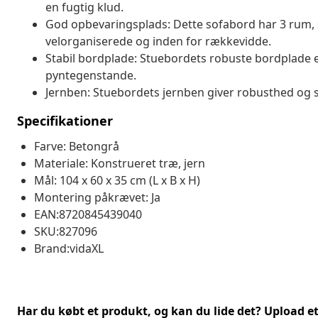
en fugtig klud.
God opbevaringsplads: Dette sofabord har 3 rum, så 
velorganiserede og inden for rækkevidde.
Stabil bordplade: Stuebordets robuste bordplade er 
pyntegenstande.
Jernben: Stuebordets jernben giver robusthed og st
Specifikationer
Farve: Betongrå
Materiale: Konstrueret træ, jern
Mål: 104 x 60 x 35 cm (L x B x H)
Montering påkrævet: Ja
EAN:8720845439040
SKU:827096
Brand:vidaXL
Har du købt et produkt, og kan du lide det? Upload et 