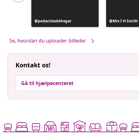
Opslag
pedacitosdehogar
Opslag
Mrs I H Smith
offentliggjort
offentliggjort
af
af
Se, hvordan du uploader billeder
Kontakt os!
Gå til hjælpecenteret