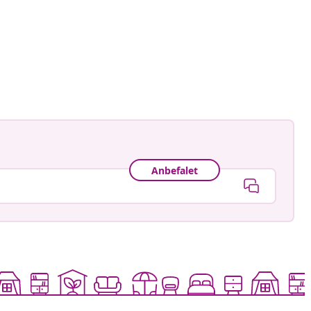
_craps
ggjort
Anbefalet