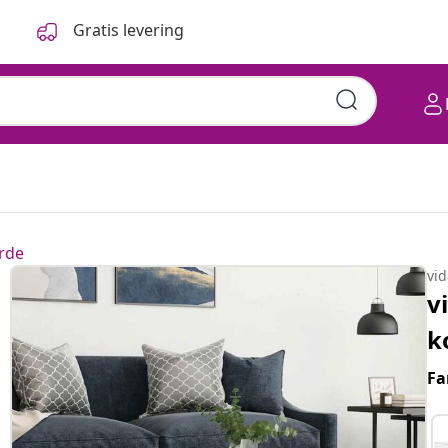
Gratis levering
rde
vi
v
k
Fa