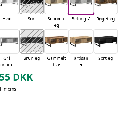
Hvid
Sort
Sonoma-
Betongrå
Røget eg
eg
Grå
Brun eg
Gammelt
artisan
Sort eg
sonoma-
træ
eg
eg
55
DKK
kl. moms