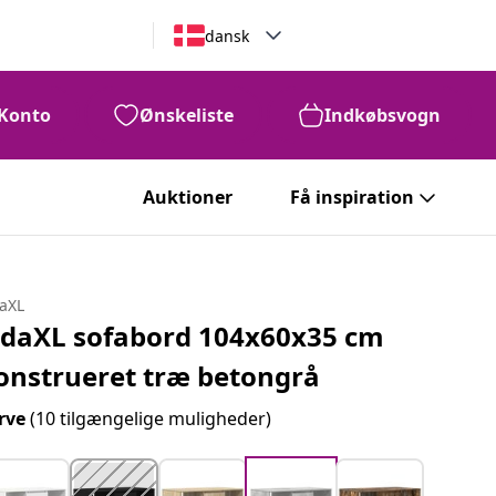
dansk
Konto
Ønskeliste
Indkøbsvogn
Auktioner
Få inspiration
daXL
idaXL sofabord 104x60x35 cm
onstrueret træ betongrå
rve
(10 tilgængelige muligheder)