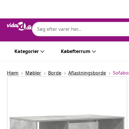
Forrige
Næste
Kategorier
Købefterrum
Hjem
Møbler
Borde
Aflastningsborde
Sofabo