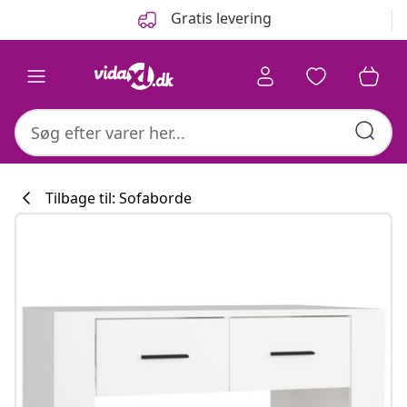
Forrige
Næste
Gratis levering
Tilbage til: Sofaborde
Køkkenkollekti
#sharemevidaxl