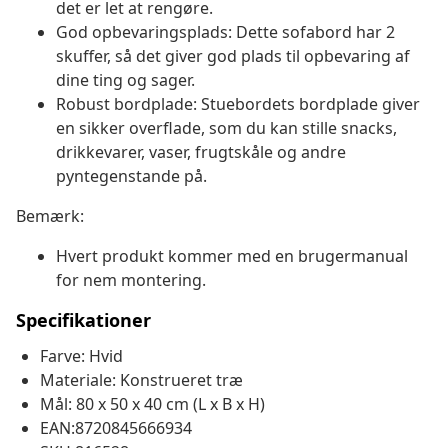
det er let at rengøre.
God opbevaringsplads: Dette sofabord har 2
skuffer, så det giver god plads til opbevaring af
dine ting og sager.
Robust bordplade: Stuebordets bordplade giver
en sikker overflade, som du kan stille snacks,
drikkevarer, vaser, frugtskåle og andre
pyntegenstande på.
Bemærk:
Hvert produkt kommer med en brugermanual
for nem montering.
Specifikationer
Farve: Hvid
Materiale: Konstrueret træ
Mål: 80 x 50 x 40 cm (L x B x H)
EAN:8720845666934