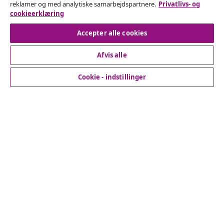
reklamer og med analytiske samarbejdspartnere.
Privatlivs- og
cookieerklæring
Fortryd køb
Accepter alle cookies
Afvis alle
Kundeservice
Cookie - indstillinger
Virksomhed
vidaXL
Opdag mere