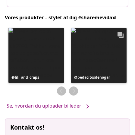
Vores produkter – stylet af dig #sharemevidaxl
Opslag
lili_and_craps
Opslag
pedacitosdehogar
offentliggjort
offentliggjort
af
af
Se, hvordan du uploader billeder
Kontakt os!