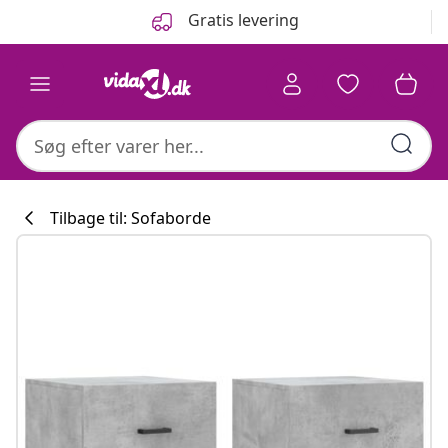
Forrige
Næste
Gratis levering
Tilbage til: Sofaborde
Køkkenkollekti
#sharemevidaxl