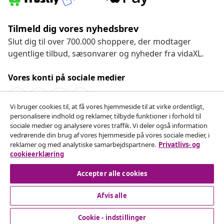
Tilmeld dig vores nyhedsbrev
Slut dig til over 700.000 shoppere, der modtager
ugentlige tilbud, sæsonvarer og nyheder fra vidaXL.
Vores konti på sociale medier
Vi bruger cookies til, at få vores hjemmeside til at virke ordentligt,
personalisere indhold og reklamer, tilbyde funktioner i forhold til
Fortryd køb
sociale medier og analysere vores traffik. Vi deler også information
vedrørende din brug af vores hjemmeside på vores sociale medier, i
Indsend en anmodning om at fortryde din ordre.
reklamer og med analytiske samarbejdspartnere.
Privatlivs- og
cookieerklæring
Fortryd køb
Accepter alle cookies
Afvis alle
Kundeservice
Cookie - indstillinger