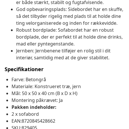
er både stærkt, stabilt og fugtafvisende.
God opbevaringsplads: Sidebordet har en skuffe,
så det tilbyder rigelig med plads til at holde dine
ting velorganiserede og inden for rækkevidde.
Robust bordplade: Sofabordet har en robust
bordplade, der er perfekt til at holde dine drinks,
mad eller pyntegenstande.
Jernben: Jernbenene tilføjer en rolig stil i dit
interiør, samtidig med at de giver stabilitet.
Specifikationer
Farve: Betongrå
Materiale: Konstrueret træ, jern
Mål: 50 x 50 x 40 cm (B x D x H)
Montering påkrævet: Ja
Pakken indeholder:
2 x sofabord
EAN:8720845428662
SKU:829405