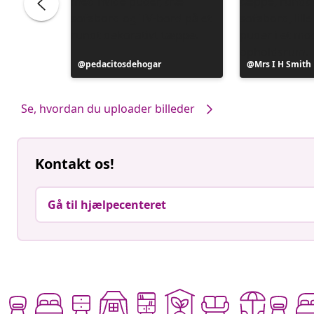
Opslag
pedacitosdehogar
Opslag
Mrs I H Smith
offentliggjort
offentliggjort
af
af
Se, hvordan du uploader billeder
Kontakt os!
Gå til hjælpecenteret