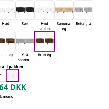
Hvid
Sort
Hvid
Sonoma-
Betongrå
højglans
eg
Røget eg
Grå
Brun eg
sonoma-
eg
tal i pakken
1
2
64
DKK
kl. moms