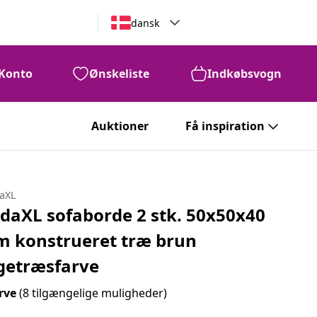
dansk
Konto
Ønskeliste
Indkøbsvogn
Auktioner
Få inspiration
daXL
idaXL sofaborde 2 stk. 50x50x40
m konstrueret træ brun
getræsfarve
rve
(8 tilgængelige muligheder)