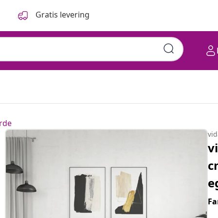
Gratis levering
rde
vi
v
c
e
Fa