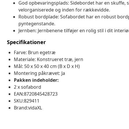
God opbevaringsplads: Sidebordet har en skuffe, så 
velorganiserede og inden for rækkevidde.
Robust bordplade: Sofabordet har en robust bordpla
pyntegenstande.
Jernben: Jernbenene tilføjer en rolig stil i dit interi
Specifikationer
Farve: Brun egetræ
Materiale: Konstrueret træ, jern
Mål: 50 x 50 x 40 cm (B x D x H)
Montering påkrævet: Ja
Pakken indeholder:
2 x sofabord
EAN:8720845428723
SKU:829411
Brand:vidaXL