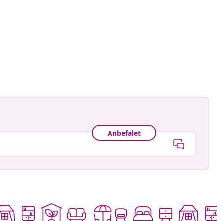
_craps
ggjort
Anbefalet