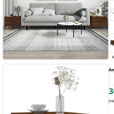
An
3
In