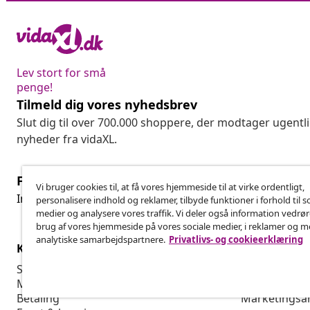
Lev stort for små
penge!
Tilmeld dig vores nyhedsbrev
Slut dig til over 700.000 shoppere, der modtager ugentl
nyheder fra vidaXL.
Fortryd køb
Vi bruger cookies til, at få vores hjemmeside til at virke ordentligt,
Fo
Indsend en anmodning om at fortryde din ordre.
personalisere indhold og reklamer, tilbyde funktioner i forhold til s
medier og analysere vores traffik. Vi deler også information vedrø
brug af vores hjemmeside på vores sociale medier, i reklamer og 
analytiske samarbejdspartnere.
Privatlivs- og cookieerklæring
Kundeservice
Virksomhed
Spor din ordre
Affiliate Pro
Min konto
Produktion f
Betaling
Marketingsa