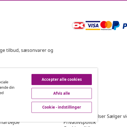
ige tilbud, sæsonvarer og
rtryd køb
Accepter alle cookies
ociale
rende din
med
Afvis alle
vidaXL
Cookie - indstillinger
gram
Om vidaXL
or vidaXL
Vilkår & betingelser Sælger v
marbejde
Privatlivspolitik