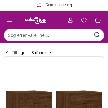
Forrige
Næste
Gratis levering
Tilbage til: Sofaborde
Køkkenkollekti
#sharemevidaxl