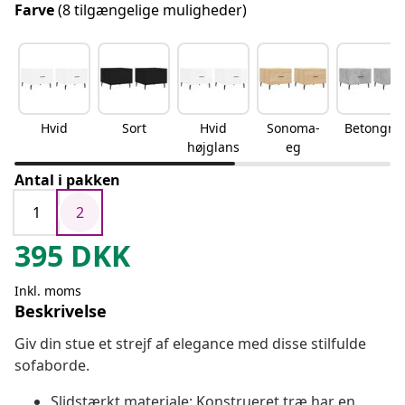
Farve
(8 tilgængelige muligheder)
Hvid
Sort
Hvid
Sonoma-
Betongrå
højglans
eg
Antal i pakken
1
2
395
DKK
Inkl. moms
Beskrivelse
Giv din stue et strejf af elegance med disse stilfulde
sofaborde.
Slidstærkt materiale: Konstrueret træ har en