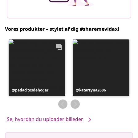
Vores produkter – stylet af dig #sharemevidaxl
Opslag
pedacitosdehogar
Opslag
katarzyna2606
offentliggjort
offentliggjort
af
af
Se, hvordan du uploader billeder