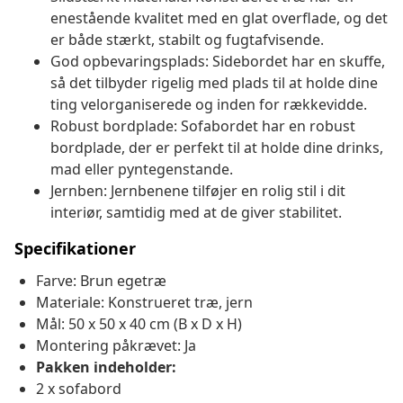
enestående kvalitet med en glat overflade, og det
er både stærkt, stabilt og fugtafvisende.
God opbevaringsplads: Sidebordet har en skuffe,
så det tilbyder rigelig med plads til at holde dine
ting velorganiserede og inden for rækkevidde.
Robust bordplade: Sofabordet har en robust
bordplade, der er perfekt til at holde dine drinks,
mad eller pyntegenstande.
Jernben: Jernbenene tilføjer en rolig stil i dit
interiør, samtidig med at de giver stabilitet.
Specifikationer
Farve: Brun egetræ
Materiale: Konstrueret træ, jern
Mål: 50 x 50 x 40 cm (B x D x H)
Montering påkrævet: Ja
Pakken indeholder:
2 x sofabord