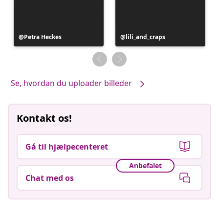
Opslag
Petra Heckes
Opslag
lili_and_craps
offentliggjort
offentliggjort
af
af
Se, hvordan du uploader billeder
Kontakt os!
Gå til hjælpecenteret
Anbefalet
Chat med os