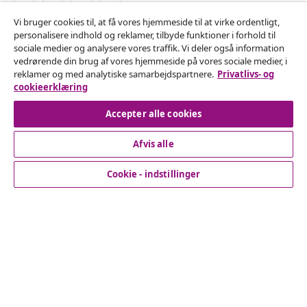
Vi bruger cookies til, at få vores hjemmeside til at virke ordentligt,
personalisere indhold og reklamer, tilbyde funktioner i forhold til
Fortryd køb
sociale medier og analysere vores traffik. Vi deler også information
vedrørende din brug af vores hjemmeside på vores sociale medier, i
Indsend en anmodning om at fortryde din ordre.
reklamer og med analytiske samarbejdspartnere.
Privatlivs- og
cookieerklæring
Fortryd køb
Accepter alle cookies
Afvis alle
Kundeservice
Cookie - indstillinger
Virksomhed
vidaXL
Opdag mere