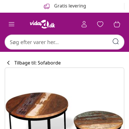
Forrige
Næste
Gratis levering
Tilbage til: Sofaborde
Køkkenkollekti
#sharemevidaxl