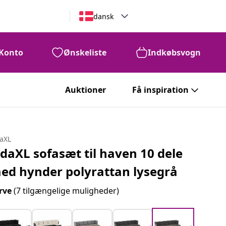
dansk
Konto
Ønskeliste
Indkøbsvogn
Auktioner
Få inspiration
daXL
idaXL sofasæt til haven 10 dele
ed hynder polyrattan lysegrå
rve
(7 tilgængelige muligheder)