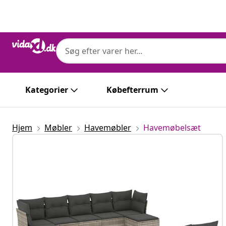
Forrige
Næste
Kategorier
Købefterrum
Hjem
Møbler
Havemøbler
Havemøbelsæt