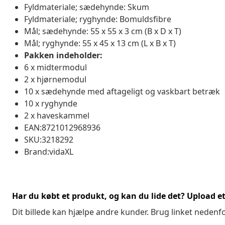
Fyldmateriale; sædehynde: Skum
Fyldmateriale; ryghynde: Bomuldsfibre
Mål; sædehynde: 55 x 55 x 3 cm (B x D x T)
Mål; ryghynde: 55 x 45 x 13 cm (L x B x T)
Pakken indeholder:
6 x midtermodul
2 x hjørnemodul
10 x sædehynde med aftageligt og vaskbart betræk
10 x ryghynde
2 x haveskammel
EAN:8721012968936
SKU:3218292
Brand:vidaXL
Har du købt et produkt, og kan du lide det? Upload et 
Dit billede kan hjælpe andre kunder. Brug linket nedenf