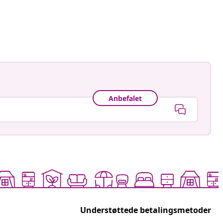
astradgard
ggjort
Anbefalet
Understøttede betalingsmetoder