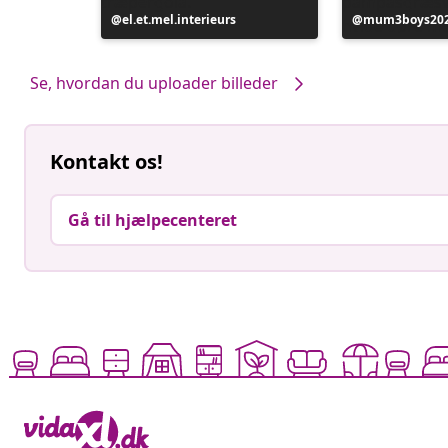
e
Opslag
el.et.mel.interieurs
Opslag
mum3boys20
offentliggjort
offentliggjort
af
af
Se, hvordan du uploader billeder
Kontakt os!
Gå til hjælpecenteret