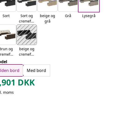
Sort
Sort og
beige og
Grå
Lysegrå
cremefar
grå
vet
Brun og
beige og
cremefar
cremefar
vet
vet
del
Uden bord
Med bord
,901
DKK
kl. moms