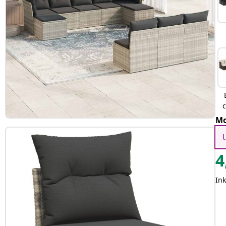
Mo
4
In