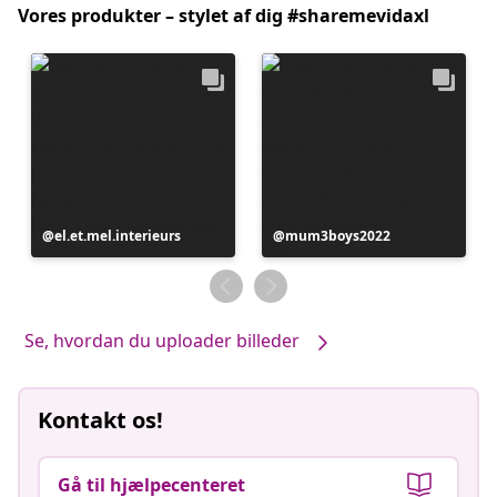
Vores produkter – stylet af dig #sharemevidaxl
Opslag
el.et.mel.interieurs
Opslag
mum3boys2022
offentliggjort
offentliggjort
af
af
Se, hvordan du uploader billeder
Kontakt os!
Gå til hjælpecenteret