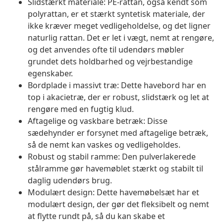
Slidstærkt materiale: PE-rattan, også kendt som
polyrattan, er et stærkt syntetisk materiale, der
ikke kræver meget vedligeholdelse, og det ligner
naturlig rattan. Det er let i vægt, nemt at rengøre,
og det anvendes ofte til udendørs møbler
grundet dets holdbarhed og vejrbestandige
egenskaber.
Bordplade i massivt træ: Dette havebord har en
top i akacietræ, der er robust, slidstærk og let at
rengøre med en fugtig klud.
Aftagelige og vaskbare betræk: Disse
sædehynder er forsynet med aftagelige betræk,
så de nemt kan vaskes og vedligeholdes.
Robust og stabil ramme: Den pulverlakerede
stålramme gør havemøblet stærkt og stabilt til
daglig udendørs brug.
Modulært design: Dette havemøbelsæt har et
modulært design, der gør det fleksibelt og nemt
at flytte rundt på, så du kan skabe et