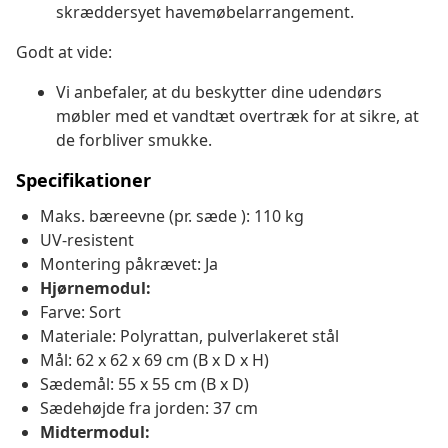
skræddersyet havemøbelarrangement.
Godt at vide:
Vi anbefaler, at du beskytter dine udendørs
møbler med et vandtæt overtræk for at sikre, at
de forbliver smukke.
Specifikationer
Maks. bæreevne (pr. sæde ): 110 kg
UV-resistent
Montering påkrævet: Ja
Hjørnemodul:
Farve: Sort
Materiale: Polyrattan, pulverlakeret stål
Mål: 62 x 62 x 69 cm (B x D x H)
Sædemål: 55 x 55 cm (B x D)
Sædehøjde fra jorden: 37 cm
Midtermodul: