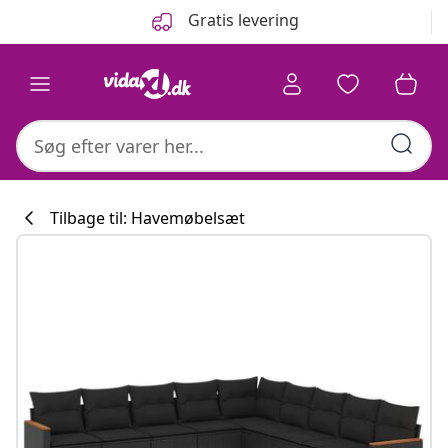
Forrige
Næste
Gratis levering
Tilbage til: Havemøbelsæt
Køkkenkollekti
#sharemevidaxl