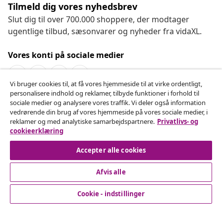
Tilmeld dig vores nyhedsbrev
Slut dig til over 700.000 shoppere, der modtager
ugentlige tilbud, sæsonvarer og nyheder fra vidaXL.
Vores konti på sociale medier
Vi bruger cookies til, at få vores hjemmeside til at virke ordentligt,
personalisere indhold og reklamer, tilbyde funktioner i forhold til
Fortryd køb
sociale medier og analysere vores traffik. Vi deler også information
vedrørende din brug af vores hjemmeside på vores sociale medier, i
Indsend en anmodning om at fortryde din ordre.
reklamer og med analytiske samarbejdspartnere.
Privatlivs- og
cookieerklæring
Fortryd køb
Accepter alle cookies
Afvis alle
Kundeservice
Cookie - indstillinger
Virksomhed