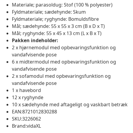
Materiale; parasoldug: Stof (100 % polyester)
Fyldmateriale; sædehynde: Skum
Fyldmateriale; ryghynde: Bomuldsfibre
Mål; sædehynde: 55 x 55 x 3 cm (B x D x T)
Mål; ryghynde: 55 x 45 x 13 cm (L x B x T)
Pakken indeholder:
2 x hjørnemodul med opbevaringsfunktion og
vandafvisende pose
6 x midtermodul med opbevaringsfunktion og
vandafvisende pose
2 x sofamodul med opbevaringsfunktion og
vandafvisende pose
1 x havebord
12 x ryghynde
10 x sædehynde med aftageligt og vaskbart betræk
EAN:8721012830288
SKU:3226062
Brand:vidaXL