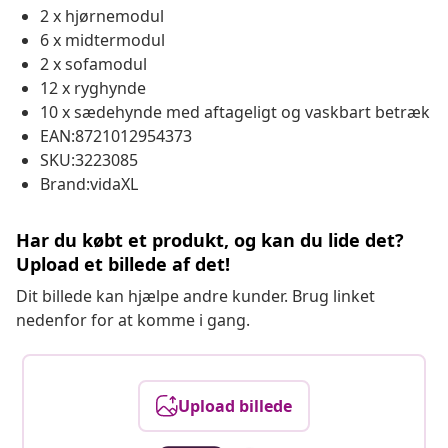
2 x hjørnemodul
6 x midtermodul
2 x sofamodul
12 x ryghynde
10 x sædehynde med aftageligt og vaskbart betræk
EAN:8721012954373
SKU:3223085
Brand:vidaXL
Har du købt et produkt, og kan du lide det?
Upload et billede af det!
Dit billede kan hjælpe andre kunder. Brug linket
nedenfor for at komme i gang.
Upload billede