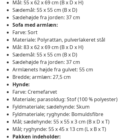
Mål: 55 x 62 x 69 cm (B x D x H)
Sædemål: 55 x 55 cm (B x D)
Sædehøjde fra jorden: 37 cm
Sofa med armlæn:
Farve: Sort
Materiale: Polyrattan, pulverlakeret stål
Mål: 83 x 62 x 69 cm (B x D x H)
Sædemål: 55 x 55 cm (B x D)
Sædehøjde fra jorden: 37 cm
Armlænets højde fra gulvet: 55 cm
Bredde; armlæn: 27,5 cm
Hynde:
Farve: Cremefarvet
Materiale; parasoldug: Stof (100 % polyester)
Fyldmateriale; sædehynde: Skum
Fyldmateriale; ryghynde: Bomuldsfibre
Mål; sædehynde: 55 x 55 x 3 cm (B x D x T)
Mål; ryghynde: 55 x 45 x 13 cm (L x B x T)
Pakken indeholder: