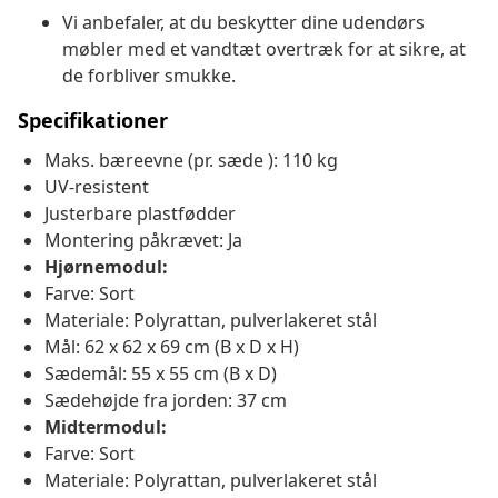
Vi anbefaler, at du beskytter dine udendørs
møbler med et vandtæt overtræk for at sikre, at
de forbliver smukke.
Specifikationer
Maks. bæreevne (pr. sæde ): 110 kg
UV-resistent
Justerbare plastfødder
Montering påkrævet: Ja
Hjørnemodul:
Farve: Sort
Materiale: Polyrattan, pulverlakeret stål
Mål: 62 x 62 x 69 cm (B x D x H)
Sædemål: 55 x 55 cm (B x D)
Sædehøjde fra jorden: 37 cm
Midtermodul:
Farve: Sort
Materiale: Polyrattan, pulverlakeret stål