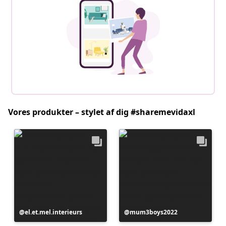
Vores produkter – stylet af dig #sharemevidaxl
Opslag
el.et.mel.interieurs
Opslag
mum3boys2022
offentliggjort
offentliggjort