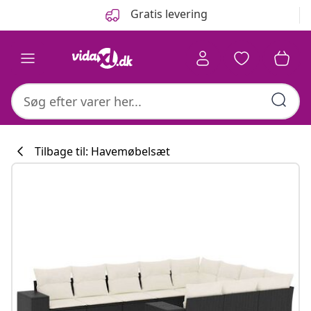
Forrige
Næste
Gratis levering
Tilbage til: Havemøbelsæt
Køkkenkollekti
#sharemevidaxl