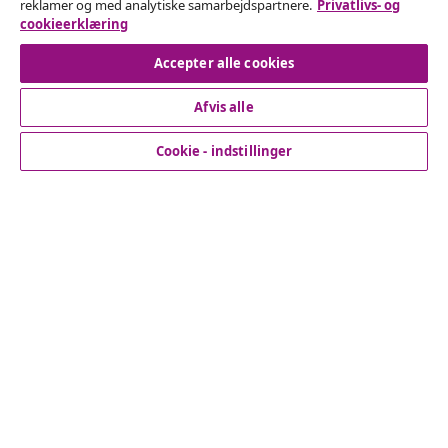
reklamer og med analytiske samarbejdspartnere.
Privatlivs- og
cookieerklæring
Fortryd køb
Accepter alle cookies
Afvis alle
Kundeservice
Cookie - indstillinger
Virksomhed
vidaXL
Opdag mere