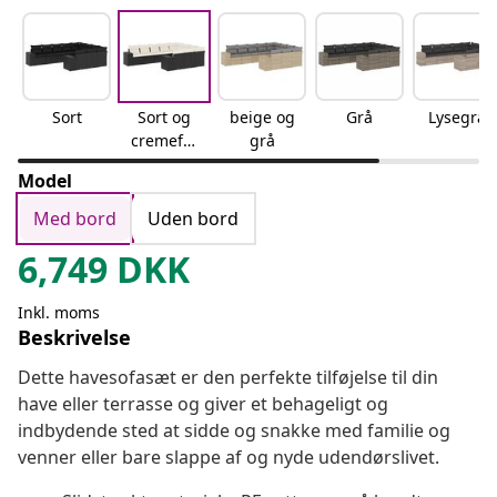
Sort
Sort og
beige og
Grå
Lysegrå
cremefar
grå
vet
Model
Med bord
Uden bord
6,749
DKK
Inkl. moms
Beskrivelse
Dette havesofasæt er den perfekte tilføjelse til din
have eller terrasse og giver et behageligt og
indbydende sted at sidde og snakke med familie og
venner eller bare slappe af og nyde udendørslivet.