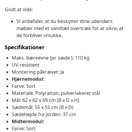
Godt at vide:
Vi anbefaler, at du beskytter dine udendørs
møbler med et vandtæt overtræk for at sikre, at
de forbliver smukke.
Specifikationer
Maks. bæreevne (pr. sæde ): 110 kg
UV-resistent
Montering påkrævet: Ja
Hjørnemodul:
Farve: Sort
Materiale: Polyrattan, pulverlakeret stål
Mål: 62 x 62 x 69 cm (B x D x H)
Sædemål: 55 x 55 cm (B x D)
Sædehøjde fra jorden: 37 cm
Midtermodul:
Farve: Sort