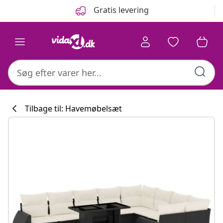
Forrige
Næste
Gratis levering
Tilbage til: Havemøbelsæt
Køkkenkollekti
#sharemevidaxl