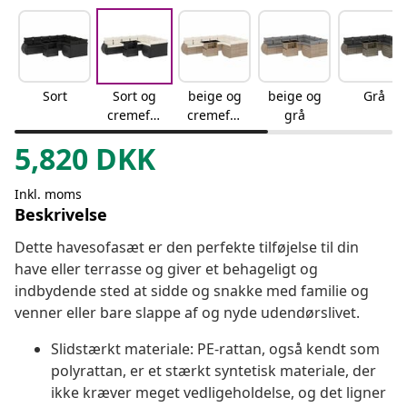
Sort
Sort og
beige og
beige og
Grå
cremefar
cremefar
grå
vet
vet
5,820
DKK
Inkl. moms
Beskrivelse
Dette havesofasæt er den perfekte tilføjelse til din
have eller terrasse og giver et behageligt og
indbydende sted at sidde og snakke med familie og
venner eller bare slappe af og nyde udendørslivet.
Slidstærkt materiale: PE-rattan, også kendt som
polyrattan, er et stærkt syntetisk materiale, der
ikke kræver meget vedligeholdelse, og det ligner