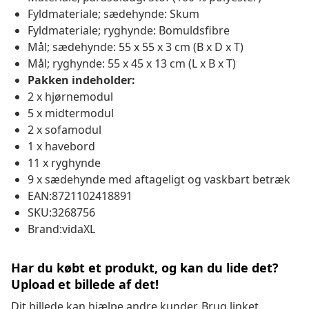
Fyldmateriale; sædehynde: Skum
Fyldmateriale; ryghynde: Bomuldsfibre
Mål; sædehynde: 55 x 55 x 3 cm (B x D x T)
Mål; ryghynde: 55 x 45 x 13 cm (L x B x T)
Pakken indeholder:
2 x hjørnemodul
5 x midtermodul
2 x sofamodul
1 x havebord
11 x ryghynde
9 x sædehynde med aftageligt og vaskbart betræk
EAN:8721102418891
SKU:3268756
Brand:vidaXL
Har du købt et produkt, og kan du lide det?
Upload et billede af det!
Dit billede kan hjælpe andre kunder. Brug linket