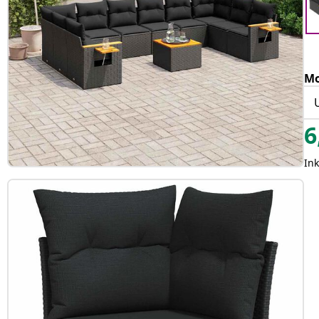
Mo
6
In