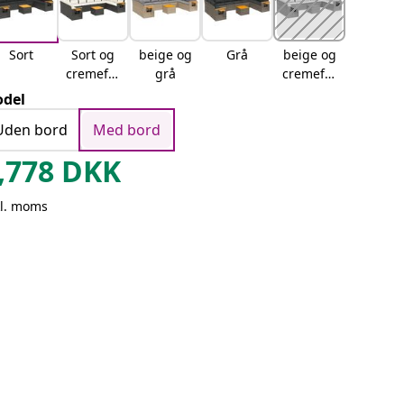
Sort
Sort og
beige og
Grå
beige og
cremefar
grå
cremefar
vet
vet
del
Uden bord
Med bord
,778
DKK
kl. moms