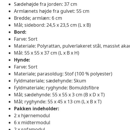
Sædehøjde fra jorden: 37 cm
Armlænets højde fra gulvet: 55 cm
Bredde; armlæn: 6 cm
Mål; sidebord: 24,5 x 23,5 cm (L x B)
Bord:
Farve: Sort
Materiale: Polyrattan, pulverlakeret stål, massivt ak
Mål: 55 x 55 x 37 cm (L x B x H)
Hynde:
Farve: Sort
Materiale; parasoldug: Stof (100 % polyester)
Fyldmateriale; sædehynde: Skum
Fyldmateriale; ryghynde: Bomuldsfibre
Mål; sædehynde: 55 x 55 x 3 cm (B x D x T)
Mål; ryghynde: 55 x 45 x 13 cm (L x B x T)
Pakken indeholder:
2 x hjørnemodul
6 x midtermodul
2 x sofamodul