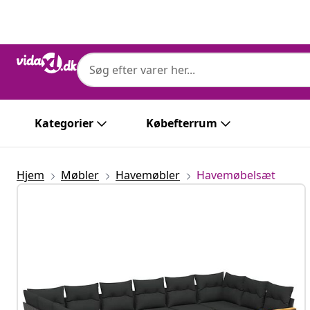
Forrige
Næste
Kategorier
Købefterrum
Hjem
Møbler
Havemøbler
Havemøbelsæt