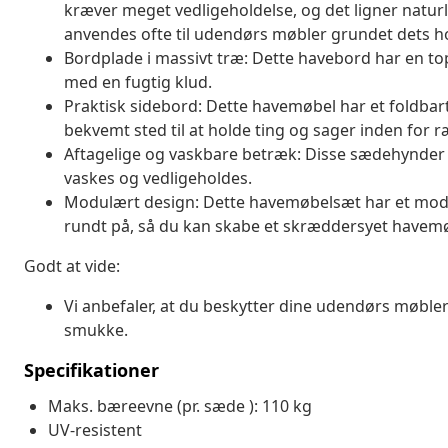
kræver meget vedligeholdelse, og det ligner naturli
anvendes ofte til udendørs møbler grundet dets h
Bordplade i massivt træ: Dette havebord har en top 
med en fugtig klud.
Praktisk sidebord: Dette havemøbel har et foldbar
bekvemt sted til at holde ting og sager inden for 
Aftagelige og vaskbare betræk: Disse sædehynder 
vaskes og vedligeholdes.
Modulært design: Dette havemøbelsæt har et modulæ
rundt på, så du kan skabe et skræddersyet have
Godt at vide:
Vi anbefaler, at du beskytter dine udendørs møbler
smukke.
Specifikationer
Maks. bæreevne (pr. sæde ): 110 kg
UV-resistent