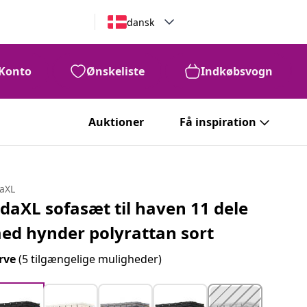
dansk
Konto
Ønskeliste
Indkøbsvogn
Auktioner
Få inspiration
daXL
idaXL sofasæt til haven 11 dele
ed hynder polyrattan sort
rve
(5 tilgængelige muligheder)