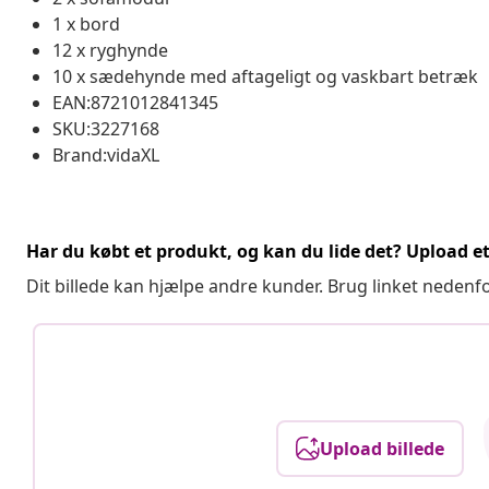
1 x bord
12 x ryghynde
10 x sædehynde med aftageligt og vaskbart betræk
EAN:8721012841345
SKU:3227168
Brand:vidaXL
Har du købt et produkt, og kan du lide det? Upload et 
Dit billede kan hjælpe andre kunder. Brug linket nedenf
Upload billede