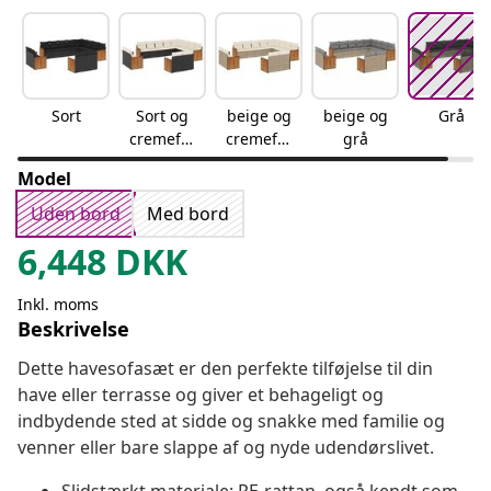
Sort
Sort og
beige og
beige og
Grå
cremefar
cremefar
grå
vet
vet
Model
Uden bord
Med bord
6,448
DKK
Inkl. moms
Beskrivelse
Dette havesofasæt er den perfekte tilføjelse til din
have eller terrasse og giver et behageligt og
indbydende sted at sidde og snakke med familie og
venner eller bare slappe af og nyde udendørslivet.