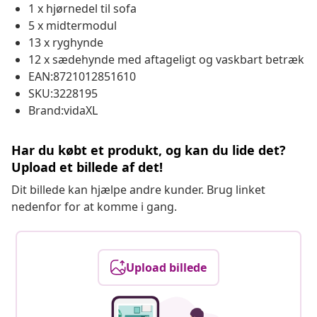
1 x hjørnedel til sofa
5 x midtermodul
13 x ryghynde
12 x sædehynde med aftageligt og vaskbart betræk
EAN:8721012851610
SKU:3228195
Brand:vidaXL
Har du købt et produkt, og kan du lide det?
Upload et billede af det!
Dit billede kan hjælpe andre kunder. Brug linket
nedenfor for at komme i gang.
Upload billede