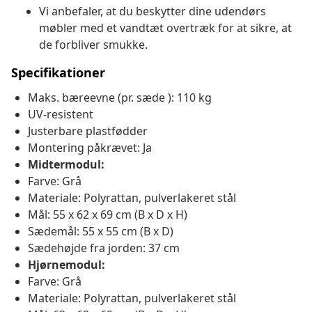
Vi anbefaler, at du beskytter dine udendørs
møbler med et vandtæt overtræk for at sikre, at
de forbliver smukke.
Specifikationer
Maks. bæreevne (pr. sæde ): 110 kg
UV-resistent
Justerbare plastfødder
Montering påkrævet: Ja
Midtermodul:
Farve: Grå
Materiale: Polyrattan, pulverlakeret stål
Mål: 55 x 62 x 69 cm (B x D x H)
Sædemål: 55 x 55 cm (B x D)
Sædehøjde fra jorden: 37 cm
Hjørnemodul:
Farve: Grå
Materiale: Polyrattan, pulverlakeret stål