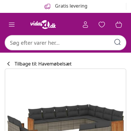
Forrige
Næste
Gratis levering
Tilbage til: Havemøbelsæt
Køkkenkollekti
#sharemevidaxl