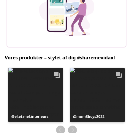
Vores produkter – stylet af dig #sharemevidaxl
Opslag
el.et.mel.interieurs
Opslag
mum3boys2022
offentliggjort
offentliggjort
af
af