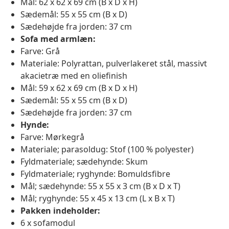
Mål: 62 x 62 x 69 cm (B x D x H)
Sædemål: 55 x 55 cm (B x D)
Sædehøjde fra jorden: 37 cm
Sofa med armlæn:
Farve: Grå
Materiale: Polyrattan, pulverlakeret stål, massivt
akacietræ med en oliefinish
Mål: 59 x 62 x 69 cm (B x D x H)
Sædemål: 55 x 55 cm (B x D)
Sædehøjde fra jorden: 37 cm
Hynde:
Farve: Mørkegrå
Materiale; parasoldug: Stof (100 % polyester)
Fyldmateriale; sædehynde: Skum
Fyldmateriale; ryghynde: Bomuldsfibre
Mål; sædehynde: 55 x 55 x 3 cm (B x D x T)
Mål; ryghynde: 55 x 45 x 13 cm (L x B x T)
Pakken indeholder:
6 x sofamodul