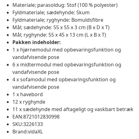
Materiale; parasoldug: Stof (100 % polyester)
Fyldmateriale; sædehynde: Skum
Fyldmateriale; ryghynde: Bomuldsfibre
Mål; sædehynde: 55 x 55 x 3 cm (B x D x T)
Mål; ryghynde: 55 x 45 x 13 cm (L x B x T)
Pakken indeholder:
1 x hjørnemodul med opbevaringsfunktion og
vandafvisende pose
6 x midtermodul med opbevaringsfunktion og
vandafvisende pose
4 x sofamodul med opbevaringsfunktion og
vandafvisende pose
1 x havebord
12 x ryghynde
11 x sædehynde med aftageligt og vaskbart betræk
EAN:8721012830998
SKU:3226133
Brand:vidaXL