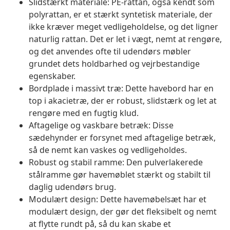
Slidstærkt materiale: PE-rattan, også kendt som
polyrattan, er et stærkt syntetisk materiale, der
ikke kræver meget vedligeholdelse, og det ligner
naturlig rattan. Det er let i vægt, nemt at rengøre,
og det anvendes ofte til udendørs møbler
grundet dets holdbarhed og vejrbestandige
egenskaber.
Bordplade i massivt træ: Dette havebord har en
top i akacietræ, der er robust, slidstærk og let at
rengøre med en fugtig klud.
Aftagelige og vaskbare betræk: Disse
sædehynder er forsynet med aftagelige betræk,
så de nemt kan vaskes og vedligeholdes.
Robust og stabil ramme: Den pulverlakerede
stålramme gør havemøblet stærkt og stabilt til
daglig udendørs brug.
Modulært design: Dette havemøbelsæt har et
modulært design, der gør det fleksibelt og nemt
at flytte rundt på, så du kan skabe et