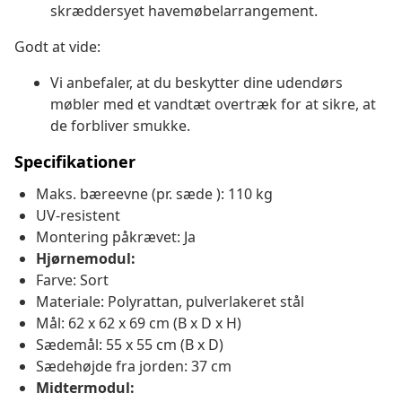
skræddersyet havemøbelarrangement.
Godt at vide:
Vi anbefaler, at du beskytter dine udendørs
møbler med et vandtæt overtræk for at sikre, at
de forbliver smukke.
Specifikationer
Maks. bæreevne (pr. sæde ): 110 kg
UV-resistent
Montering påkrævet: Ja
Hjørnemodul:
Farve: Sort
Materiale: Polyrattan, pulverlakeret stål
Mål: 62 x 62 x 69 cm (B x D x H)
Sædemål: 55 x 55 cm (B x D)
Sædehøjde fra jorden: 37 cm
Midtermodul: