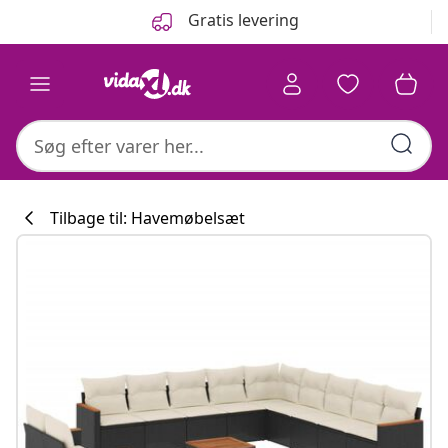
Forrige
Næste
Gratis levering
Tilbage til: Havemøbelsæt
Køkkenkollekti
#sharemevidaxl