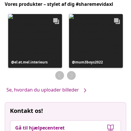
Vores produkter – stylet af dig #sharemevidaxl
Opslag
el.et.mel.interieurs
Opslag
mum3boys2022
offentliggjort
offentliggjort
af
af
Se, hvordan du uploader billeder
Kontakt os!
Gå til hjælpecenteret