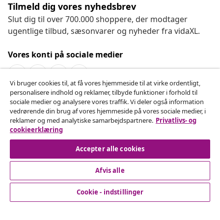
Tilmeld dig vores nyhedsbrev
Slut dig til over 700.000 shoppere, der modtager
ugentlige tilbud, sæsonvarer og nyheder fra vidaXL.
Vores konti på sociale medier
Vi bruger cookies til, at få vores hjemmeside til at virke ordentligt,
personalisere indhold og reklamer, tilbyde funktioner i forhold til
Fortryd køb
sociale medier og analysere vores traffik. Vi deler også information
vedrørende din brug af vores hjemmeside på vores sociale medier, i
Indsend en anmodning om at fortryde din ordre.
reklamer og med analytiske samarbejdspartnere.
Privatlivs- og
cookieerklæring
Fortryd køb
Accepter alle cookies
Afvis alle
Kundeservice
Cookie - indstillinger
Virksomhed