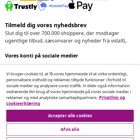
Tilmeld dig vores nyhedsbrev
Slut dig til over 700.000 shoppere, der modtager
ugentlige tilbud, sæsonvarer og nyheder fra vidaXL.
Vores konti på sociale medier
Vi bruger cookies til, at få vores hjemmeside til at virke ordentligt,
personalisere indhold og reklamer, tilbyde funktioner i forhold til
Fortryd køb
sociale medier og analysere vores traffik. Vi deler også information
vedrørende din brug af vores hjemmeside på vores sociale medier, i
Indsend en anmodning om at fortryde din ordre.
reklamer og med analytiske samarbejdspartnere.
Privatlivs- og
cookieerklæring
Fortryd køb
Accepter alle cookies
Afvis alle
Kundeservice