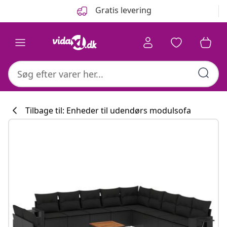
Forrige
Næste
Gratis levering
Tilbage til: Enheder til udendørs modulsofa
Køkkenkollekti
#sharemevidaxl