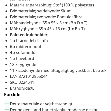
Materiale; parasoldug: Stof (100 % polyester)
Fyldmateriale; sædehynde: Skum
Fyldmateriale; ryghynde: Bomuldsfibre
Mål; sædehynde: 55 x 55 x 3 cm (B x D x T)
Mål; ryghynde: 55 x 45 x 13 cm (L x B x T)
Pakken indeholder:
1 x hjørnedel til sofa
6 x midtermodul
4 x sofamodul
1 x havebord
12 x ryghynde
11 x sædehynde med aftageligt og vaskbart betræk
EAN:8721012865044
SKU:3224641
Brand:vidaXL
Fordele
Dette materiale er vejrbestandigt
Denne genstand har et slankt, moderne design