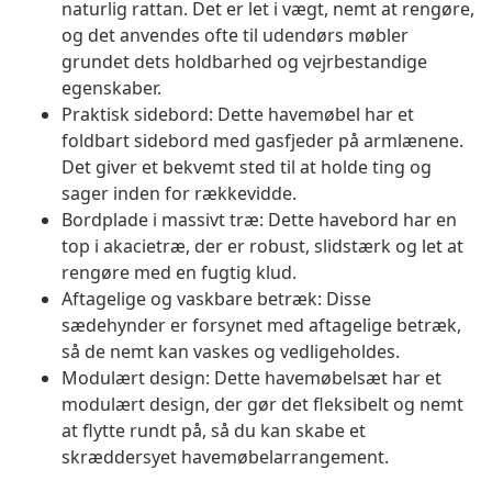
naturlig rattan. Det er let i vægt, nemt at rengøre,
og det anvendes ofte til udendørs møbler
grundet dets holdbarhed og vejrbestandige
egenskaber.
Praktisk sidebord: Dette havemøbel har et
foldbart sidebord med gasfjeder på armlænene.
Det giver et bekvemt sted til at holde ting og
sager inden for rækkevidde.
Bordplade i massivt træ: Dette havebord har en
top i akacietræ, der er robust, slidstærk og let at
rengøre med en fugtig klud.
Aftagelige og vaskbare betræk: Disse
sædehynder er forsynet med aftagelige betræk,
så de nemt kan vaskes og vedligeholdes.
Modulært design: Dette havemøbelsæt har et
modulært design, der gør det fleksibelt og nemt
at flytte rundt på, så du kan skabe et
skræddersyet havemøbelarrangement.