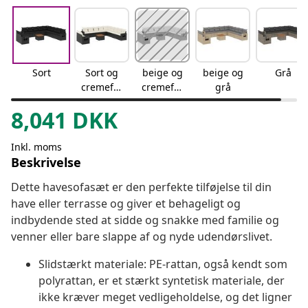
Sort
Sort og
beige og
beige og
Grå
cremefar
cremefar
grå
vet
vet
8,041
DKK
Inkl. moms
Beskrivelse
Dette havesofasæt er den perfekte tilføjelse til din
have eller terrasse og giver et behageligt og
indbydende sted at sidde og snakke med familie og
venner eller bare slappe af og nyde udendørslivet.
Slidstærkt materiale: PE-rattan, også kendt som
polyrattan, er et stærkt syntetisk materiale, der
ikke kræver meget vedligeholdelse, og det ligner