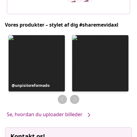
Vores produkter – stylet af dig #sharemevidaxl
Opslag
unpisitoreformado
offentliggjort
af
Se, hvordan du uploader billeder
Kontakt os!