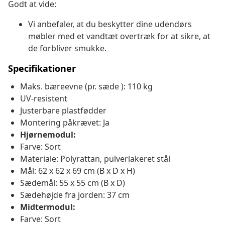
Godt at vide:
Vi anbefaler, at du beskytter dine udendørs
møbler med et vandtæt overtræk for at sikre, at
de forbliver smukke.
Specifikationer
Maks. bæreevne (pr. sæde ): 110 kg
UV-resistent
Justerbare plastfødder
Montering påkrævet: Ja
Hjørnemodul:
Farve: Sort
Materiale: Polyrattan, pulverlakeret stål
Mål: 62 x 62 x 69 cm (B x D x H)
Sædemål: 55 x 55 cm (B x D)
Sædehøjde fra jorden: 37 cm
Midtermodul:
Farve: Sort