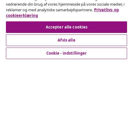
vedrørende din brug af vores hjemmeside på vores sociale medier, i
Indsend en anmodning om at fortryde din ordre.
reklamer og med analytiske samarbejdspartnere.
Privatlivs- og
cookieerklæring
Fortryd køb
Accepter alle cookies
Afvis alle
Kundeservice
Cookie - indstillinger
Virksomhed
vidaXL
Opdag mere