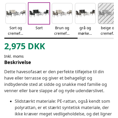
Sort og
Sort
Brun og
grå og
beige og
cremefar
cremefar
mørkegr
cremefar
vet
vet
å
vet
2,975
DKK
Inkl. moms
Beskrivelse
Dette havesofasæt er den perfekte tilføjelse til din
have eller terrasse og giver et behageligt og
indbydende sted at sidde og snakke med familie og
venner eller bare slappe af og nyde udendørslivet.
Slidstærkt materiale: PE-rattan, også kendt som
polyrattan, er et stærkt syntetisk materiale, der
ikke kræver meget vedligeholdelse, og det ligner