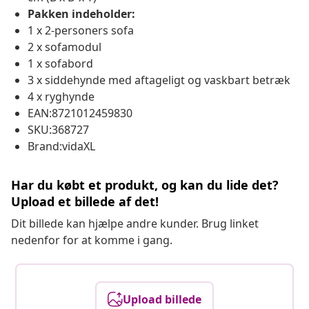
Pakken indeholder:
1 x 2-personers sofa
2 x sofamodul
1 x sofabord
3 x siddehynde med aftageligt og vaskbart betræk
4 x ryghynde
EAN:8721012459830
SKU:368727
Brand:vidaXL
Har du købt et produkt, og kan du lide det?
Upload et billede af det!
Dit billede kan hjælpe andre kunder. Brug linket
nedenfor for at komme i gang.
Upload billede