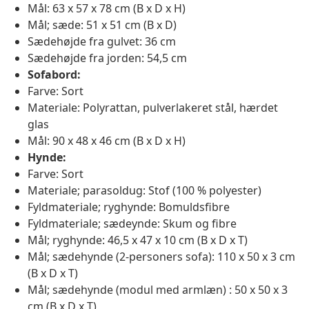
Mål: 63 x 57 x 78 cm (B x D x H)
Mål; sæde: 51 x 51 cm (B x D)
Sædehøjde fra gulvet: 36 cm
Sædehøjde fra jorden: 54,5 cm
Sofabord:
Farve: Sort
Materiale: Polyrattan, pulverlakeret stål, hærdet
glas
Mål: 90 x 48 x 46 cm (B x D x H)
Hynde:
Farve: Sort
Materiale; parasoldug: Stof (100 % polyester)
Fyldmateriale; ryghynde: Bomuldsfibre
Fyldmateriale; sædeynde: Skum og fibre
Mål; ryghynde: 46,5 x 47 x 10 cm (B x D x T)
Mål; sædehynde (2-personers sofa): 110 x 50 x 3 cm
(B x D x T)
Mål; sædehynde (modul med armlæn) : 50 x 50 x 3
cm (B x D x T)