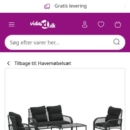
Forrige
Næste
Gratis levering
Tilbage til: Havemøbelsæt
Køkkenkollekti
#sharemevidaxl