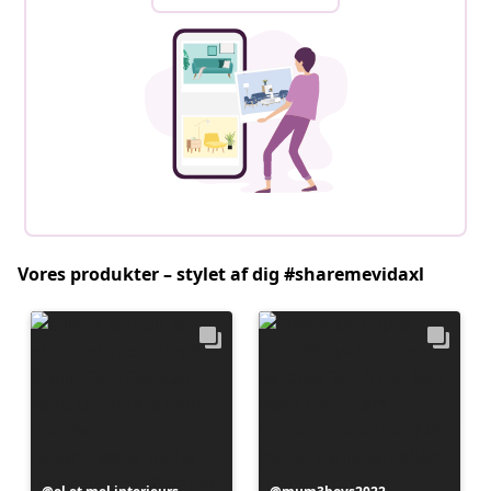
Vores produkter – stylet af dig #sharemevidaxl