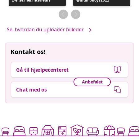
Opslag
el.et.mel.interieurs
Opslag
mum3boys2022
offentliggjort
offentliggjort
af
af
Se, hvordan du uploader billeder
Kontakt os!
Gå til hjælpecenteret
Anbefalet
Chat med os