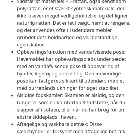
Slidstærkt materiale: PE-rattan, også kendt som
polyrattan, er et stærkt syntetisk materiale, der
ikke kræver meget vedligeholdelse, og det ligner
naturlig rattan. Det er let i vægt, nemt at rengøre,
og det anvendes ofte til udendørs møbler
grundet dets holdbarhed og vejrbestandige
egenskaber.
Opbevaringsfunktion med vandafvisende pose:
Havemøblet har opbevaringsplads under sædet
med en vandafvisende pose til opbevaring af
hynder, legetøj og andre ting. Den indvendige
pose kan fastgøres sikkert til udendørs møblet
med burrebåndslukninger for øget stabilitet.
Alsidige fodskamler: Skamlen er alsidig, og den
fungerer som en komfortabel fodstøtte, når du
slapper af i sofaen, eller når du har brug for en
ekstra siddeplads i haven.
Aftagelige og vaskbare betræk: Disse
sædehynder er forsynet med aftagelige betræk,