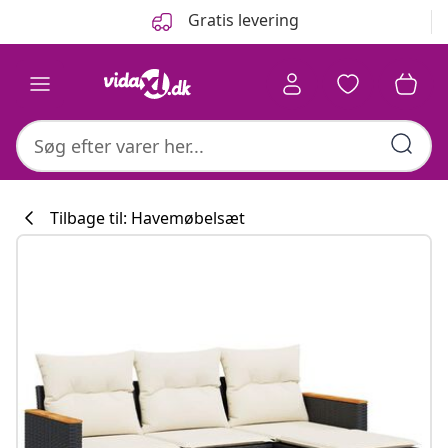
Forrige
Næste
Gratis levering
Tilbage til: Havemøbelsæt
Køkkenkollekti
#sharemevidaxl