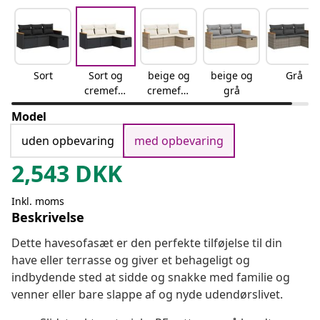
Sort
Sort og
beige og
beige og
Grå
cremefar
cremefar
grå
vet
vet
Model
uden opbevaring
med opbevaring
2,543
DKK
Inkl. moms
Beskrivelse
Dette havesofasæt er den perfekte tilføjelse til din
have eller terrasse og giver et behageligt og
indbydende sted at sidde og snakke med familie og
venner eller bare slappe af og nyde udendørslivet.