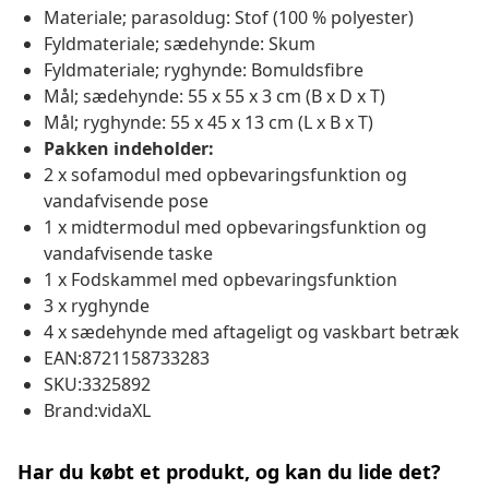
Materiale; parasoldug: Stof (100 % polyester)
Fyldmateriale; sædehynde: Skum
Fyldmateriale; ryghynde: Bomuldsfibre
Mål; sædehynde: 55 x 55 x 3 cm (B x D x T)
Mål; ryghynde: 55 x 45 x 13 cm (L x B x T)
Pakken indeholder:
2 x sofamodul med opbevaringsfunktion og
vandafvisende pose
1 x midtermodul med opbevaringsfunktion og
vandafvisende taske
1 x Fodskammel med opbevaringsfunktion
3 x ryghynde
4 x sædehynde med aftageligt og vaskbart betræk
EAN:8721158733283
SKU:3325892
Brand:vidaXL
Har du købt et produkt, og kan du lide det?