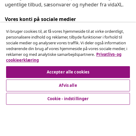
ugentlige tilbud, sæsonvarer og nyheder fra vidaXL.
Vores konti på sociale medier
Vi bruger cookies til, at få vores hjemmeside til at virke ordentligt,
personalisere indhold og reklamer, tilbyde funktioner i forhold til
sociale medier og analysere vores traffik. Vi deler også information
Fortryd køb
vedrørende din brug af vores hjemmeside på vores sociale medier, i
reklamer og med analytiske samarbejdspartnere.
Privatlivs- og
Indsend en anmodning om at fortryde din ordre.
cookieerklæring
Fortryd køb
Accepter alle cookies
Afvis alle
Kundeservice
Cookie - indstillinger
Virksomhed
vidaXL