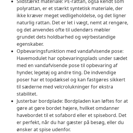
Slidstærkt materiale: PE-rattan, også kendt som
polyrattan, er et stærkt syntetisk materiale, der
ikke kræver meget vedligeholdelse, og det ligner
naturlig rattan. Det er let i vægt, nemt at rengøre,
og det anvendes ofte til udendørs møbler
grundet dets holdbarhed og vejrbestandige
egenskaber.
Opbevaringsfunktion med vandafvisende pose:
Havemodulet har opbevaringsplads under sædet
med en vandafvisende pose til opbevaring af
hynder, legetøj og andre ting. De indvendige
poser har et topdæksel og kan fastgøres sikkert
til sæderne med velcrolukninger for ekstra
stabilitet.
Justerbar bordplade: Bordpladen kan løftes for at
gøre at gøre bordet højere, hvilket omdanner
havebordet til et sofabord eller et spisebord. Det
er perfekt, når du har gæster på besøg, eller du
ønsker at spise udenfor.