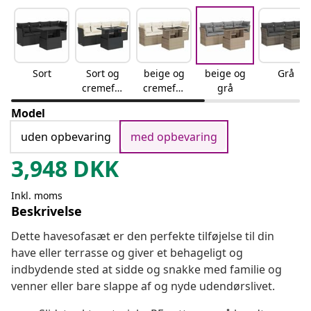
Sort
Sort og
beige og
beige og
Grå
cremefar
cremefar
grå
vet
vet
Model
uden opbevaring
med opbevaring
3,948
DKK
Inkl. moms
Beskrivelse
Dette havesofasæt er den perfekte tilføjelse til din
have eller terrasse og giver et behageligt og
indbydende sted at sidde og snakke med familie og
venner eller bare slappe af og nyde udendørslivet.