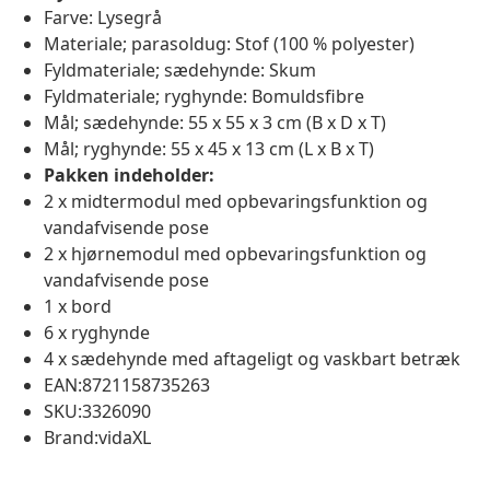
Farve: Lysegrå
Materiale; parasoldug: Stof (100 % polyester)
Fyldmateriale; sædehynde: Skum
Fyldmateriale; ryghynde: Bomuldsfibre
Mål; sædehynde: 55 x 55 x 3 cm (B x D x T)
Mål; ryghynde: 55 x 45 x 13 cm (L x B x T)
Pakken indeholder:
2 x midtermodul med opbevaringsfunktion og
vandafvisende pose
2 x hjørnemodul med opbevaringsfunktion og
vandafvisende pose
1 x bord
6 x ryghynde
4 x sædehynde med aftageligt og vaskbart betræk
EAN:8721158735263
SKU:3326090
Brand:vidaXL