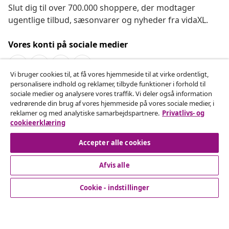
Slut dig til over 700.000 shoppere, der modtager
ugentlige tilbud, sæsonvarer og nyheder fra vidaXL.
Vores konti på sociale medier
Vi bruger cookies til, at få vores hjemmeside til at virke ordentligt,
personalisere indhold og reklamer, tilbyde funktioner i forhold til
Fortryd køb
sociale medier og analysere vores traffik. Vi deler også information
vedrørende din brug af vores hjemmeside på vores sociale medier, i
Indsend en anmodning om at fortryde din ordre.
reklamer og med analytiske samarbejdspartnere.
Privatlivs- og
cookieerklæring
Fortryd køb
Accepter alle cookies
Afvis alle
Kundeservice
Cookie - indstillinger
Virksomhed