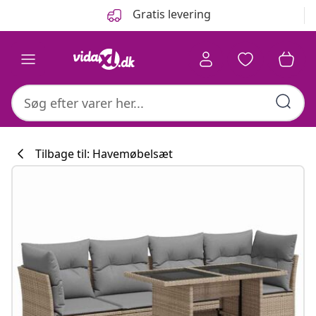
Forrige
Næste
Gratis levering
Tilbage til: Havemøbelsæt
Køkkenkollekti
#sharemevidaxl