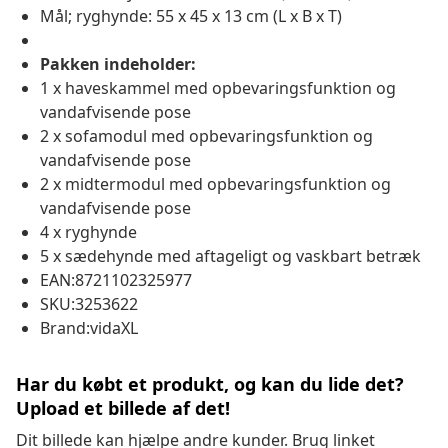
Mål; ryghynde: 55 x 45 x 13 cm (L x B x T)
Pakken indeholder:
1 x haveskammel med opbevaringsfunktion og
vandafvisende pose
2 x sofamodul med opbevaringsfunktion og
vandafvisende pose
2 x midtermodul med opbevaringsfunktion og
vandafvisende pose
4 x ryghynde
5 x sædehynde med aftageligt og vaskbart betræk
EAN:8721102325977
SKU:3253622
Brand:vidaXL
Har du købt et produkt, og kan du lide det?
Upload et billede af det!
Dit billede kan hjælpe andre kunder. Brug linket