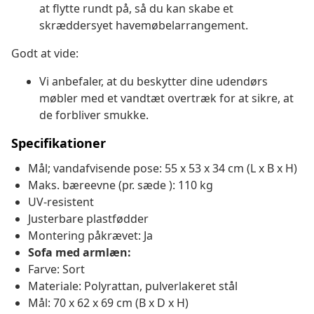
at flytte rundt på, så du kan skabe et
skræddersyet havemøbelarrangement.
Godt at vide:
Vi anbefaler, at du beskytter dine udendørs
møbler med et vandtæt overtræk for at sikre, at
de forbliver smukke.
Specifikationer
Mål; vandafvisende pose: 55 x 53 x 34 cm (L x B x H)
Maks. bæreevne (pr. sæde ): 110 kg
UV-resistent
Justerbare plastfødder
Montering påkrævet: Ja
Sofa med armlæn:
Farve: Sort
Materiale: Polyrattan, pulverlakeret stål
Mål: 70 x 62 x 69 cm (B x D x H)