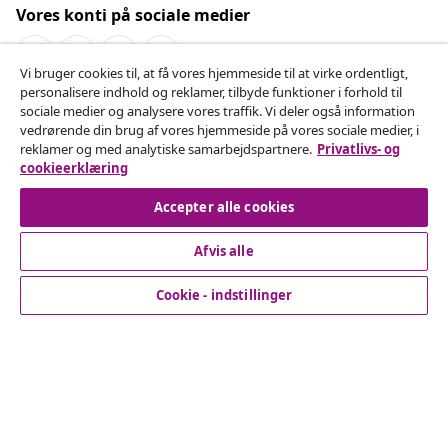
Vores konti på sociale medier
Vi bruger cookies til, at få vores hjemmeside til at virke ordentligt,
personalisere indhold og reklamer, tilbyde funktioner i forhold til
Fortryd køb
sociale medier og analysere vores traffik. Vi deler også information
vedrørende din brug af vores hjemmeside på vores sociale medier, i
Indsend en anmodning om at fortryde din ordre.
reklamer og med analytiske samarbejdspartnere.
Privatlivs- og
cookieerklæring
Fortryd køb
Accepter alle cookies
Afvis alle
Kundeservice
Cookie - indstillinger
Virksomhed
vidaXL