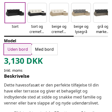
Sort
Sort og
beige og
beige og
grå og
cremefar
cremefar
lysegrå
mørkegr
vet
vet
å
Model
Uden bord
Med bord
3,130
DKK
Inkl. moms
Beskrivelse
Dette havesofasæt er den perfekte tilføjelse til din
have eller terrasse og giver et behageligt og
indbydende sted at sidde og snakke med familie og
venner eller bare slappe af og nyde udendørslivet.