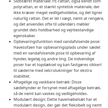
Slidstærkt materiale: PE-rattan, også kendt som
polyrattan, er et stærkt syntetisk materiale, der
ikke kræver meget vedligeholdelse, og det ligner
naturlig rattan. Det er let i vægt, nemt at rengøre,
og det anvendes ofte til udendørs møbler
grundet dets holdbarhed og vejrbestandige
egenskaber.
Opbevaringsfunktion med vandafvisende pose:
Havesofaen har opbevaringsplads under sædet
med en vandafvisende pose til opbevaring af
hynder, legetøj og andre ting. De indvendige
poser har et topdæksel og kan fastgøres sikkert
til sæderne med velcrolukninger for ekstra
stabilitet.
Aftagelige og vaskbare betræk: Disse
sædehynder er forsynet med aftagelige betræk,
så de nemt kan vaskes og vedligeholdes.
Modulært design: Dette havemøbelsæt har et
modulært design, der gør det fleksibelt og nemt