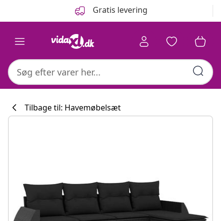
Forrige
Næste
Gratis levering
Tilbage til: Havemøbelsæt
Køkkenkollekti
#sharemevidaxl