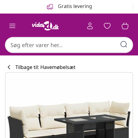
Forrige
Næste
Gratis levering
Tilbage til: Havemøbelsæt
Køkkenkollekti
#sharemevidaxl