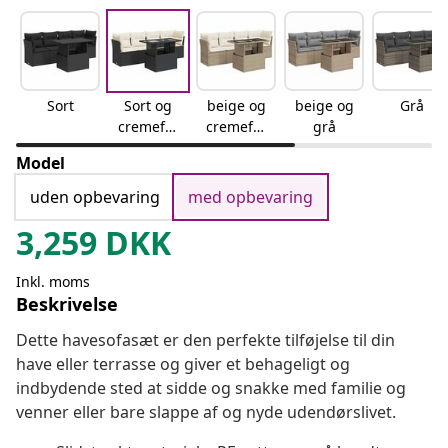
Sort
Sort og
beige og
beige og
Grå
cremefar
cremefar
grå
vet
vet
Model
uden opbevaring
med opbevaring
3,259
DKK
Inkl. moms
Beskrivelse
Dette havesofasæt er den perfekte tilføjelse til din
have eller terrasse og giver et behageligt og
indbydende sted at sidde og snakke med familie og
venner eller bare slappe af og nyde udendørslivet.