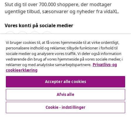
Slut dig til over 700.000 shoppere, der modtager
ugentlige tilbud, sæsonvarer og nyheder fra vidaXL.
Vores konti på sociale medier
Vi bruger cookies til, at få vores hjemmeside til at virke ordentligt,
personalisere indhold og reklamer, tilbyde funktioner i forhold til
Fortryd køb
sociale medier og analysere vores traffik. Vi deler også information
vedrørende din brug af vores hjemmeside på vores sociale medier, i
Indsend en anmodning om at fortryde din ordre.
reklamer og med analytiske samarbejdspartnere.
Privatlivs- og
cookieerklæring
Fortryd køb
Accepter alle cookies
Afvis alle
Kundeservice
Cookie - indstillinger
Virksomhed