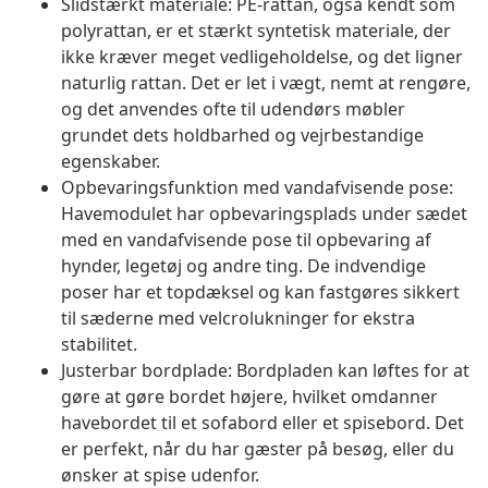
Slidstærkt materiale: PE-rattan, også kendt som
polyrattan, er et stærkt syntetisk materiale, der
ikke kræver meget vedligeholdelse, og det ligner
naturlig rattan. Det er let i vægt, nemt at rengøre,
og det anvendes ofte til udendørs møbler
grundet dets holdbarhed og vejrbestandige
egenskaber.
Opbevaringsfunktion med vandafvisende pose:
Havemodulet har opbevaringsplads under sædet
med en vandafvisende pose til opbevaring af
hynder, legetøj og andre ting. De indvendige
poser har et topdæksel og kan fastgøres sikkert
til sæderne med velcrolukninger for ekstra
stabilitet.
Justerbar bordplade: Bordpladen kan løftes for at
gøre at gøre bordet højere, hvilket omdanner
havebordet til et sofabord eller et spisebord. Det
er perfekt, når du har gæster på besøg, eller du
ønsker at spise udenfor.