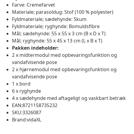
Farve: Cremefarvet
Materiale; parasoldug: Stof (100 % polyester)
Fyldmateriale; sædehynde: Skum
Fyldmateriale; ryghynde: Bomuldsfibre
Mål; sædehynde: 55 x 55 x 3 cm (B x D x T)
Mål; ryghynde: 55 x 45 x 13 cm (L x B x T)
Pakken indeholder:
2 x midtermodul med opbevaringsfunktion og
vandafvisende pose
2 x hjørnemodul med opbevaringsfunktion og
vandafvisende pose
1 x bord
6 x ryghynde
4 x sædehynde med aftageligt og vaskbart betræk
EAN:8721158735232
SKU:3326087
Brand:vidaXL