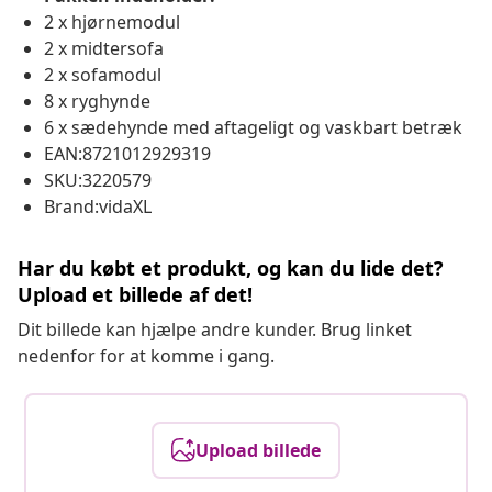
2 x hjørnemodul
2 x midtersofa
2 x sofamodul
8 x ryghynde
6 x sædehynde med aftageligt og vaskbart betræk
EAN:8721012929319
SKU:3220579
Brand:vidaXL
Har du købt et produkt, og kan du lide det?
Upload et billede af det!
Dit billede kan hjælpe andre kunder. Brug linket
nedenfor for at komme i gang.
Upload billede