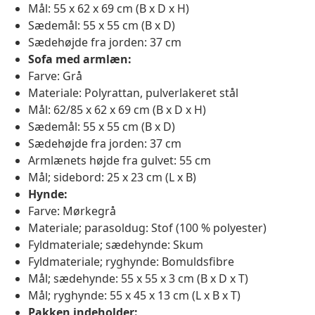
Mål: 55 x 62 x 69 cm (B x D x H)
Sædemål: 55 x 55 cm (B x D)
Sædehøjde fra jorden: 37 cm
Sofa med armlæn:
Farve: Grå
Materiale: Polyrattan, pulverlakeret stål
Mål: 62/85 x 62 x 69 cm (B x D x H)
Sædemål: 55 x 55 cm (B x D)
Sædehøjde fra jorden: 37 cm
Armlænets højde fra gulvet: 55 cm
Mål; sidebord: 25 x 23 cm (L x B)
Hynde:
Farve: Mørkegrå
Materiale; parasoldug: Stof (100 % polyester)
Fyldmateriale; sædehynde: Skum
Fyldmateriale; ryghynde: Bomuldsfibre
Mål; sædehynde: 55 x 55 x 3 cm (B x D x T)
Mål; ryghynde: 55 x 45 x 13 cm (L x B x T)
Pakken indeholder: