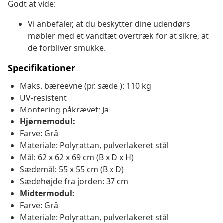
Godt at vide:
Vi anbefaler, at du beskytter dine udendørs
møbler med et vandtæt overtræk for at sikre, at
de forbliver smukke.
Specifikationer
Maks. bæreevne (pr. sæde ): 110 kg
UV-resistent
Montering påkrævet: Ja
Hjørnemodul:
Farve: Grå
Materiale: Polyrattan, pulverlakeret stål
Mål: 62 x 62 x 69 cm (B x D x H)
Sædemål: 55 x 55 cm (B x D)
Sædehøjde fra jorden: 37 cm
Midtermodul:
Farve: Grå
Materiale: Polyrattan, pulverlakeret stål