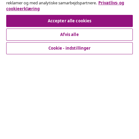
reklamer og med analytiske samarbejdspartnere.
Privatlivs- og
cookieerklæring
Fortryd køb
Accepter alle cookies
Afvis alle
Kundeservice
Cookie - indstillinger
Virksomhed
vidaXL
Opdag mere