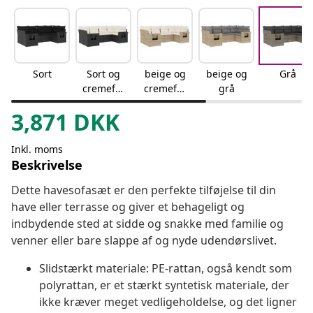
Sort
Sort og
beige og
beige og
Grå
cremefar
cremefar
grå
vet
vet
3,871
DKK
Inkl. moms
Beskrivelse
Dette havesofasæt er den perfekte tilføjelse til din
have eller terrasse og giver et behageligt og
indbydende sted at sidde og snakke med familie og
venner eller bare slappe af og nyde udendørslivet.
Slidstærkt materiale: PE-rattan, også kendt som
polyrattan, er et stærkt syntetisk materiale, der
ikke kræver meget vedligeholdelse, og det ligner