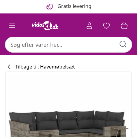
Forrige
Næste
Gratis levering
Tilbage til: Havemøbelsæt
Køkkenkollekti
#sharemevidaxl