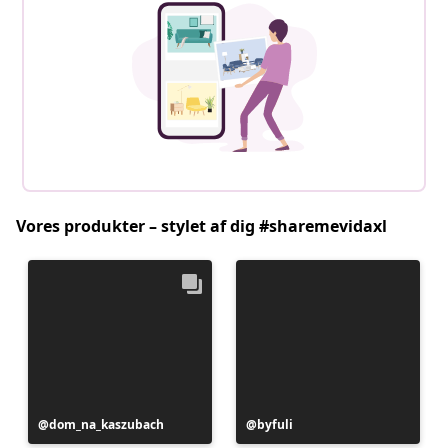
Vores produkter – stylet af dig #sharemevidaxl
Opslag
dom_na_kaszubach
Opslag
byfuli
offentliggjort
offentliggjort