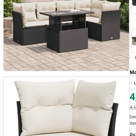
Mo
4
4,
Der
de
Du