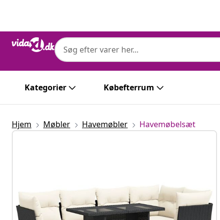
Forrige
Næste
Kategorier
Købefterrum
Hjem
Møbler
Havemøbler
Havemøbelsæt