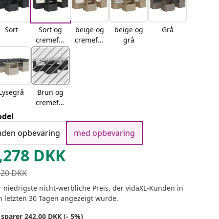
Sort
Sort og
beige og
beige og
Grå
cremefar
cremefar
grå
vet
vet
Lysegrå
Brun og
cremefar
vet
del
uden opbevaring
med opbevaring
,278
DKK
520
DKK
 niedrigste nicht-werbliche Preis, der vidaXL-Kunden in
n letzten 30 Tagen angezeigt wurde.
 sparer 242.00 DKK (- 5%)