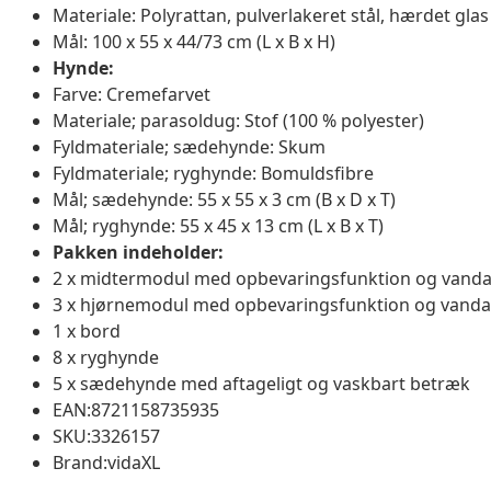
Materiale: Polyrattan, pulverlakeret stål, hærdet glas
Mål: 100 x 55 x 44/73 cm (L x B x H)
Hynde:
Farve: Cremefarvet
Materiale; parasoldug: Stof (100 % polyester)
Fyldmateriale; sædehynde: Skum
Fyldmateriale; ryghynde: Bomuldsfibre
Mål; sædehynde: 55 x 55 x 3 cm (B x D x T)
Mål; ryghynde: 55 x 45 x 13 cm (L x B x T)
Pakken indeholder:
2 x midtermodul med opbevaringsfunktion og vanda
3 x hjørnemodul med opbevaringsfunktion og vanda
1 x bord
8 x ryghynde
5 x sædehynde med aftageligt og vaskbart betræk
EAN:8721158735935
SKU:3326157
Brand:vidaXL