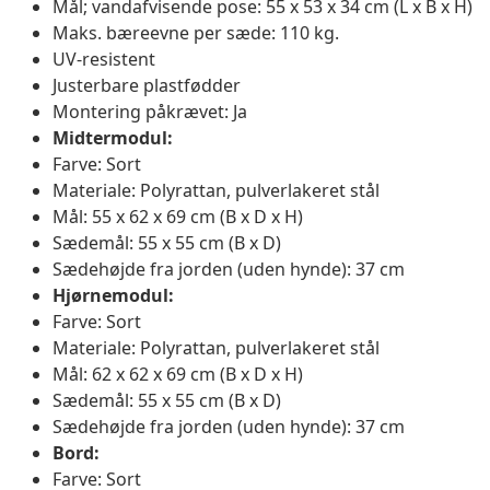
Mål; vandafvisende pose: 55 x 53 x 34 cm (L x B x H)
Maks. bæreevne per sæde: 110 kg.
UV-resistent
Justerbare plastfødder
Montering påkrævet: Ja
Midtermodul:
Farve: Sort
Materiale: Polyrattan, pulverlakeret stål
Mål: 55 x 62 x 69 cm (B x D x H)
Sædemål: 55 x 55 cm (B x D)
Sædehøjde fra jorden (uden hynde): 37 cm
Hjørnemodul:
Farve: Sort
Materiale: Polyrattan, pulverlakeret stål
Mål: 62 x 62 x 69 cm (B x D x H)
Sædemål: 55 x 55 cm (B x D)
Sædehøjde fra jorden (uden hynde): 37 cm
Bord:
Farve: Sort