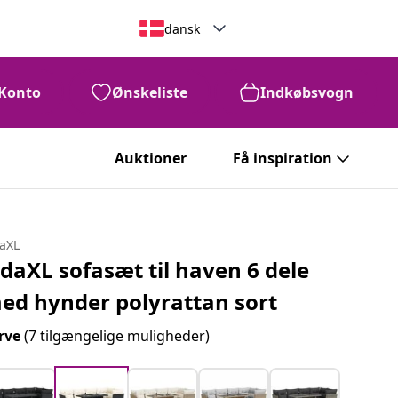
dansk
Konto
Ønskeliste
Indkøbsvogn
Auktioner
Få inspiration
daXL
idaXL sofasæt til haven 6 dele
ed hynder polyrattan sort
rve
(7 tilgængelige muligheder)