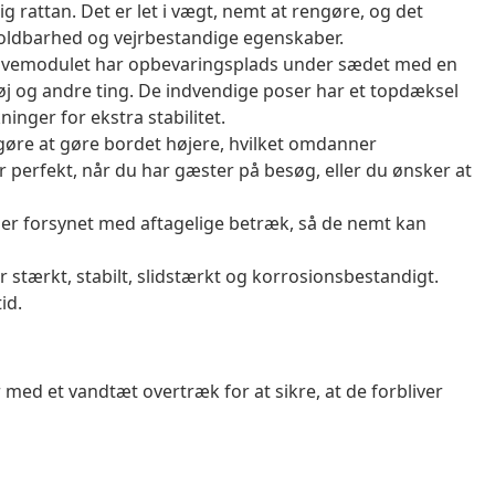
g rattan. Det er let i vægt, nemt at rengøre, og det
oldbarhed og vejrbestandige egenskaber.
avemodulet har opbevaringsplads under sædet med en
tøj og andre ting. De indvendige poser har et topdæksel
inger for ekstra stabilitet.
 gøre at gøre bordet højere, hvilket omdanner
er perfekt, når du har gæster på besøg, eller du ønsker at
er forsynet med aftagelige betræk, så de nemt kan
er stærkt, stabilt, slidstærkt og korrosionsbestandigt.
id.
 med et vandtæt overtræk for at sikre, at de forbliver