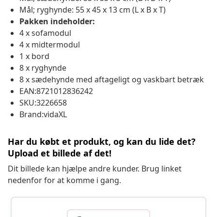
Mål; ryghynde: 55 x 45 x 13 cm (L x B x T)
Pakken indeholder:
4 x sofamodul
4 x midtermodul
1 x bord
8 x ryghynde
8 x sædehynde med aftageligt og vaskbart betræk
EAN:8721012836242
SKU:3226658
Brand:vidaXL
Har du købt et produkt, og kan du lide det?
Upload et billede af det!
Dit billede kan hjælpe andre kunder. Brug linket
nedenfor for at komme i gang.