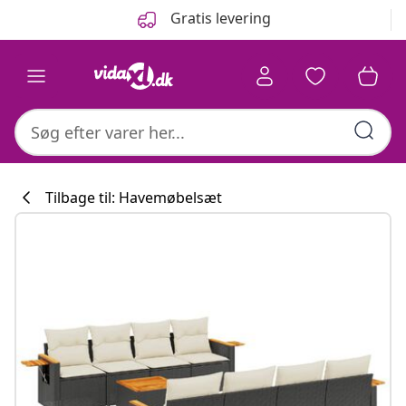
Forrige
Næste
Gratis levering
Tilbage til: Havemøbelsæt
Køkkenkollekti
#sharemevidaxl