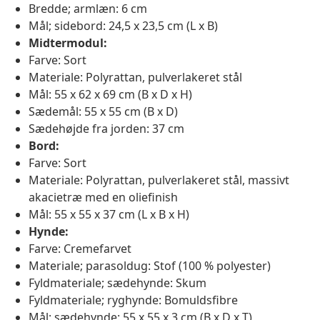
Bredde; armlæn: 6 cm
Mål; sidebord: 24,5 x 23,5 cm (L x B)
Midtermodul:
Farve: Sort
Materiale: Polyrattan, pulverlakeret stål
Mål: 55 x 62 x 69 cm (B x D x H)
Sædemål: 55 x 55 cm (B x D)
Sædehøjde fra jorden: 37 cm
Bord:
Farve: Sort
Materiale: Polyrattan, pulverlakeret stål, massivt
akacietræ med en oliefinish
Mål: 55 x 55 x 37 cm (L x B x H)
Hynde:
Farve: Cremefarvet
Materiale; parasoldug: Stof (100 % polyester)
Fyldmateriale; sædehynde: Skum
Fyldmateriale; ryghynde: Bomuldsfibre
Mål; sædehynde: 55 x 55 x 3 cm (B x D x T)