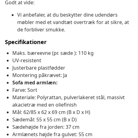
Godt at vide:
Vi anbefaler, at du beskytter dine udendørs
møbler med et vandtæt overtræk for at sikre, at
de forbliver smukke.
Specifikationer
Maks. bæreevne (pr. sæde ): 110 kg
UV-resistent
Justerbare plastfødder
Montering påkrævet: Ja
Sofa med armlæn:
Farve: Sort
Materiale: Polyrattan, pulverlakeret stål, massivt
akacietræ med en oliefinish
Mål: 62/85 x 62 x 69 cm (B x D x H)
Sædemål: 55 x 55 cm (B x D)
Sædehøjde fra jorden: 37 cm
Armlænets højde fra gulvet: 55 cm