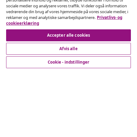
personalisere indhold og reklamer, tilbyde funktioner i forhold til
Fortryd køb
sociale medier og analysere vores traffik. Vi deler også information
vedrørende din brug af vores hjemmeside på vores sociale medier, i
Indsend en anmodning om at fortryde din ordre.
reklamer og med analytiske samarbejdspartnere.
Privatlivs- og
cookieerklæring
Fortryd køb
Accepter alle cookies
Afvis alle
Kundeservice
Cookie - indstillinger
Virksomhed
vidaXL
Opdag mere