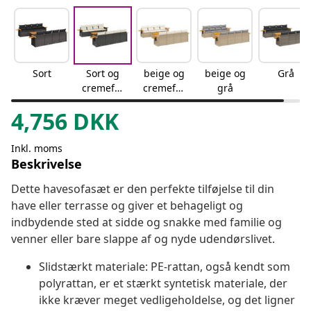
Sort
Sort og
beige og
beige og
Grå
cremefar
cremefar
grå
vet
vet
4,756
DKK
Inkl. moms
Beskrivelse
Dette havesofasæt er den perfekte tilføjelse til din
have eller terrasse og giver et behageligt og
indbydende sted at sidde og snakke med familie og
venner eller bare slappe af og nyde udendørslivet.
Slidstærkt materiale: PE-rattan, også kendt som
polyrattan, er et stærkt syntetisk materiale, der
ikke kræver meget vedligeholdelse, og det ligner