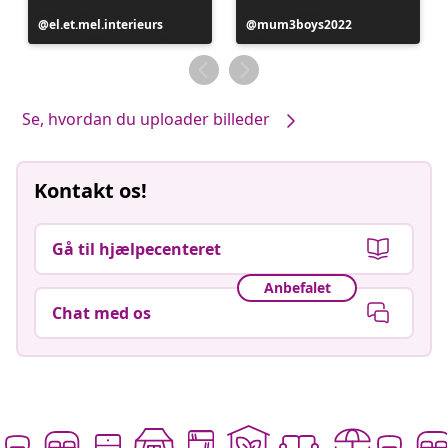
Opslag
el.et.mel.interieurs
Opslag
mum3boys2022
offentliggjort
offentliggjort
af
af
Se, hvordan du uploader billeder
Kontakt os!
Gå til hjælpecenteret
Anbefalet
Chat med os