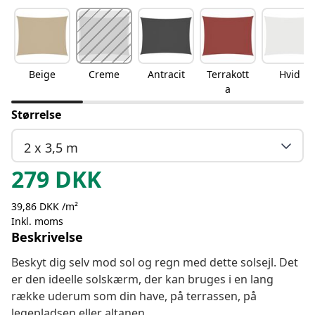
Beige
Creme
Antracit
Terrakott
Hvid
a
Størrelse
2 x 3,5 m
279
DKK
39,86 DKK /m²
Inkl. moms
Beskrivelse
Beskyt dig selv mod sol og regn med dette solsejl. Det
er den ideelle solskærm, der kan bruges i en lang
række uderum som din have, på terrassen, på
legepladsen eller altanen.