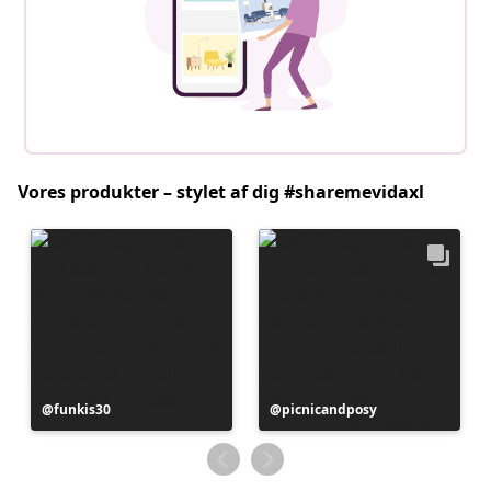
Vores produkter – stylet af dig #sharemevidaxl
Opslag
funkis30
Opslag
picnicandposy
offentliggjort
offentliggjort
af
af