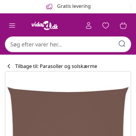
Forrige
Næste
Gratis levering
Tilbage til: Parasoller og solskærme
Køkkenkollekti
#sharemevidaxl