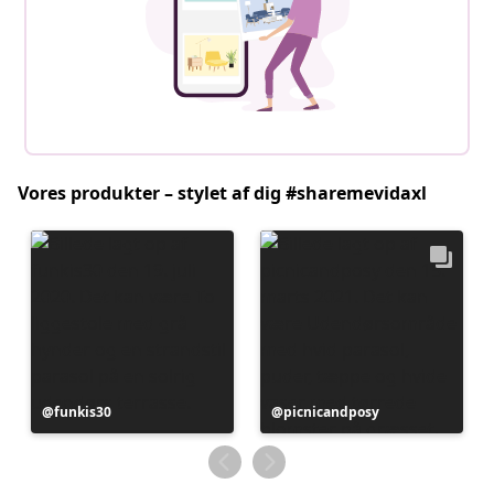
Vores produkter – stylet af dig #sharemevidaxl
Opslag
funkis30
Opslag
picnicandposy
offentliggjort
offentliggjort
af
af