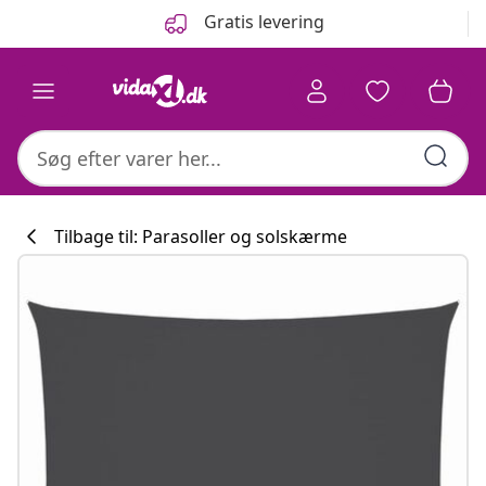
Forrige
Næste
Gratis levering
Tilbage til: Parasoller og solskærme
Køkkenkollekti
#sharemevidaxl