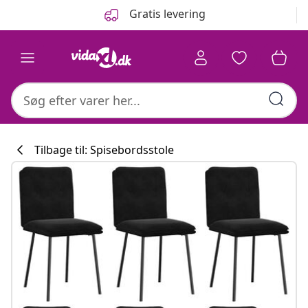
Forrige
Næste
Gratis levering
Tilbage til: Spisebordsstole
Køkkenkollekti
#sharemevidaxl