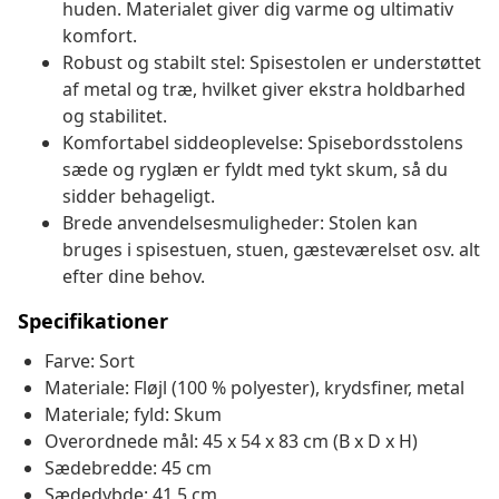
huden. Materialet giver dig varme og ultimativ
komfort.
Robust og stabilt stel: Spisestolen er understøttet
af metal og træ, hvilket giver ekstra holdbarhed
og stabilitet.
Komfortabel siddeoplevelse: Spisebordsstolens
sæde og ryglæn er fyldt med tykt skum, så du
sidder behageligt.
Brede anvendelsesmuligheder: Stolen kan
bruges i spisestuen, stuen, gæsteværelset osv. alt
efter dine behov.
Specifikationer
Farve: Sort
Materiale: Fløjl (100 % polyester), krydsfiner, metal
Materiale; fyld: Skum
Overordnede mål: 45 x 54 x 83 cm (B x D x H)
Sædebredde: 45 cm
Sædedybde: 41,5 cm