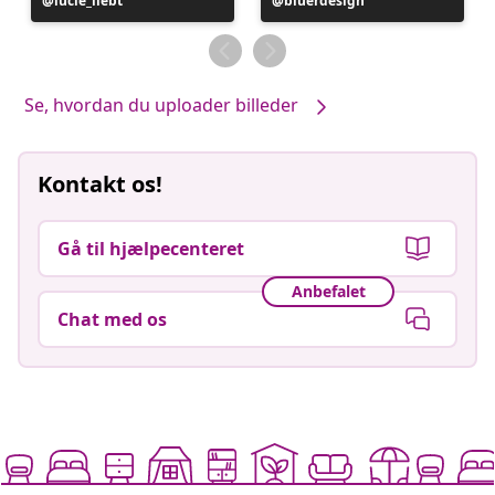
Opslag
lucie_liebt
Opslag
bluerdesign
offentliggjort
offentliggjort
af
af
Se, hvordan du uploader billeder
Kontakt os!
Gå til hjælpecenteret
Anbefalet
Chat med os