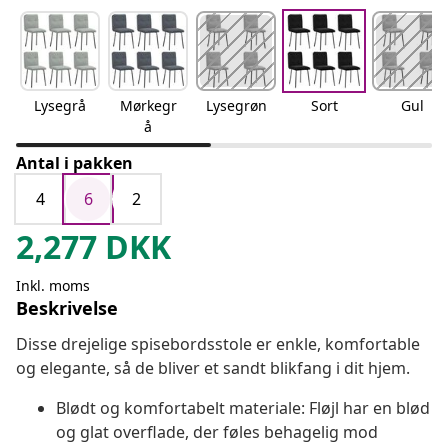
Lysegrå
Mørkegr
Lysegrøn
Sort
Gul
å
Antal i pakken
4
6
2
2,277
DKK
Inkl. moms
Beskrivelse
Disse drejelige spisebordsstole er enkle, komfortable
og elegante, så de bliver et sandt blikfang i dit hjem.
Blødt og komfortabelt materiale: Fløjl har en blød
og glat overflade, der føles behagelig mod