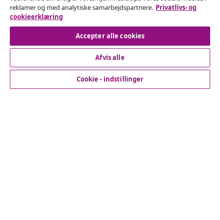
reklamer og med analytiske samarbejdspartnere.
Privatlivs- og
Indsend en anmodning om at fortryde din ordre.
cookieerklæring
Fortryd køb
Accepter alle cookies
Afvis alle
Kundeservice
Cookie - indstillinger
Virksomhed
vidaXL
Opdag mere