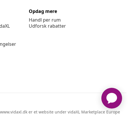
Opdag mere
Handl per rum
idaXL
Udforsk rabatter
ingelser
www.vidaxl.dk er et website under vidaXL Marketplace Europe
B.V.