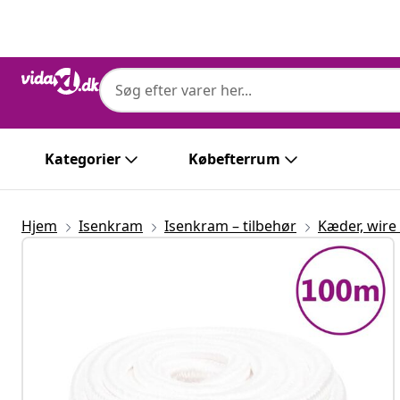
Forrige
Næste
Kategorier
Købefterrum
Hjem
Isenkram
Isenkram – tilbehør
Kæder, wire