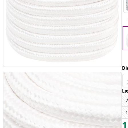
Di
L
1