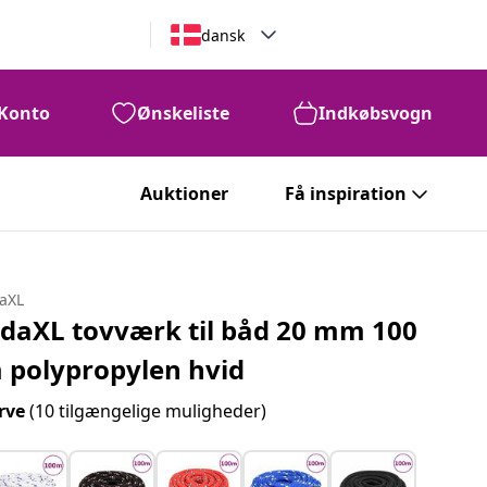
dansk
Konto
Ønskeliste
Indkøbsvogn
Auktioner
Få inspiration
daXL
idaXL tovværk til båd 20 mm 100
 polypropylen hvid
rve
(10 tilgængelige muligheder)