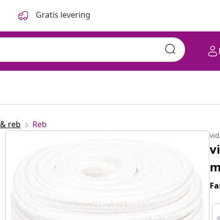
Gratis levering
 & reb
Reb
vi
v
m
Fa