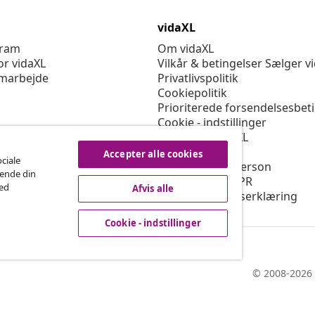
vidaXL
gram
Om vidaXL
or vidaXL
Vilkår & betingelser Sælger v
marbejde
Privatlivspolitik
Cookiepolitik
Prioriterede forsendelsesbet
Cookie - indstillinger
Arbejd for vidaXL
Sikkerhed
Accepter alle cookies
ociale
EU-ansvarlige person
rende din
Politikken for EPR
med
Afvis alle
Tilgængelighedserklæring
Cookie - indstillinger
© 2008-2026 