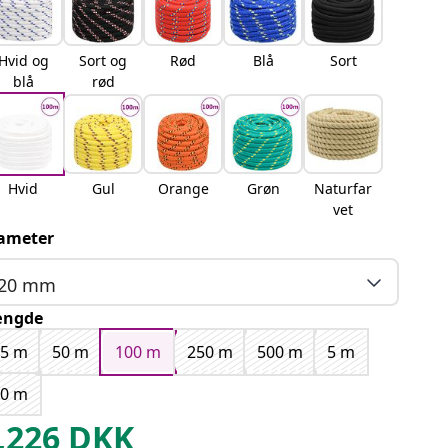
Hvid og
Sort og
Rød
Blå
Sort
blå
rød
Hvid
Gul
Orange
Grøn
Naturfar
vet
ameter
20 mm
ængde
25 m
50 m
100 m
250 m
500 m
5 m
10 m
,226
DKK