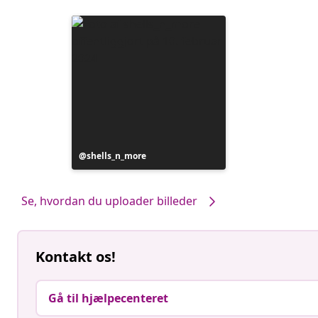
Opslag
shells_n_more
offentliggjort
af
Se, hvordan du uploader billeder
Kontakt os!
Gå til hjælpecenteret