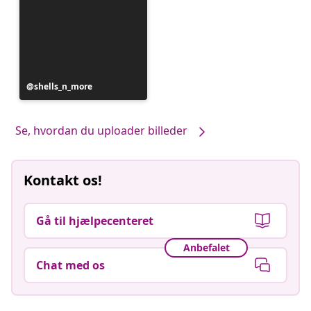
Opslag
shells_n_more
offentliggjort
af
Se, hvordan du uploader billeder
Kontakt os!
Gå til hjælpecenteret
Anbefalet
Chat med os