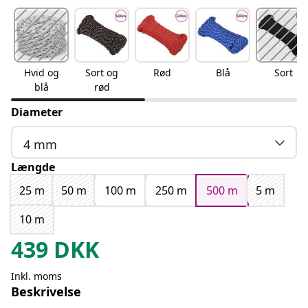
Hvid og
Sort og
Rød
Blå
Sort
blå
rød
Diameter
4 mm
Længde
25 m
50 m
100 m
250 m
500 m
5 m
10 m
439
DKK
Inkl. moms
Beskrivelse