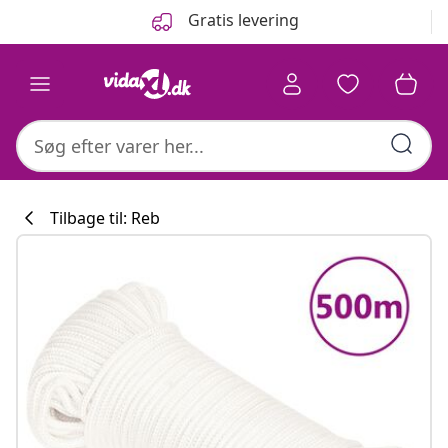
Forrige
Næste
Gratis levering
Tilbage til: Reb
Køkkenkollekti
#sharemevidaxl