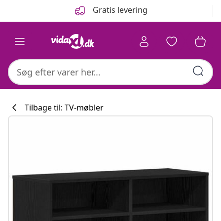
Forrige
Næste
Gratis levering
Tilbage til: TV-møbler
Køkkenkollekti
#sharemevidaxl