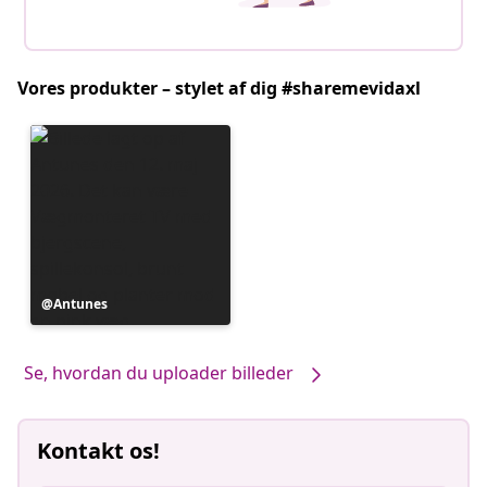
Vores produkter – stylet af dig #sharemevidaxl
Opslag
Antunes
offentliggjort
af
Se, hvordan du uploader billeder
Kontakt os!