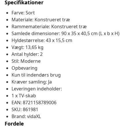
Specifikationer
Farve: Sort
Materiale: Konstrueret træ
Rammemateriale: Konstrueret træ
Samlede dimensioner: 90 x 35 x 40,5 cm (L x b x H)
Hyldestørrelse: 43 x 15,5 cm
Vægt: 13,65 kg
Antal hylder: 2
Stil: Moderne
Opbevaring
Kun til indendørs brug
Kræver samling: Ja
Leveringen indeholder:
1 x TV-skab
EAN: 8721158789006
SKU: 861981
Brand: vidaXL
Fordele