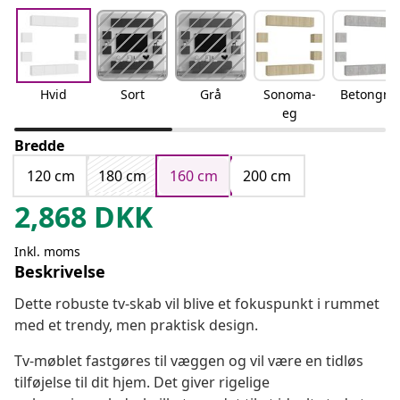
Hvid
Sort
Grå
Sonoma-
Betongrå
eg
Bredde
120 cm
180 cm
160 cm
200 cm
2,868
DKK
Inkl. moms
Beskrivelse
Dette robuste tv-skab vil blive et fokuspunkt i rummet
med et trendy, men praktisk design.
Tv-møblet fastgøres til væggen og vil være en tidløs
tilføjelse til dit hjem. Det giver rigelige