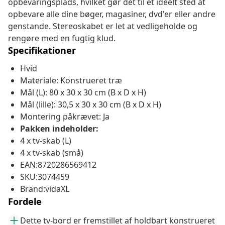
opbevaringsplads, hvilket gør det til et ideelt sted at
opbevare alle dine bøger, magasiner, dvd'er eller andre
genstande. Stereoskabet er let at vedligeholde og
rengøre med en fugtig klud.
Specifikationer
Hvid
Materiale: Konstrueret træ
Mål (L): 80 x 30 x 30 cm (B x D x H)
Mål (lille): 30,5 x 30 x 30 cm (B x D x H)
Montering påkrævet: Ja
Pakken indeholder:
4 x tv-skab (L)
4 x tv-skab (små)
EAN:8720286569412
SKU:3074459
Brand:vidaXL
Fordele
Dette tv-bord er fremstillet af holdbart konstrueret