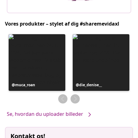
Vores produkter – stylet af dig #sharemevidaxl
Opslag
muca_roan
Opslag
die_denise__
offentliggjort
offentliggjort
af
af
Se, hvordan du uploader billeder
Kontakt os!