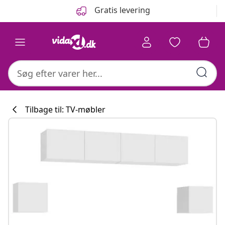
Forrige
Næste
Gratis levering
Tilbage til: TV-møbler
Køkkenkollekti
#sharemevidaxl