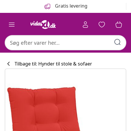
Forrige
Næste
Gratis levering
Tilbage til: Hynder til stole & sofaer
Køkkenkollekti
#sharemevidaxl