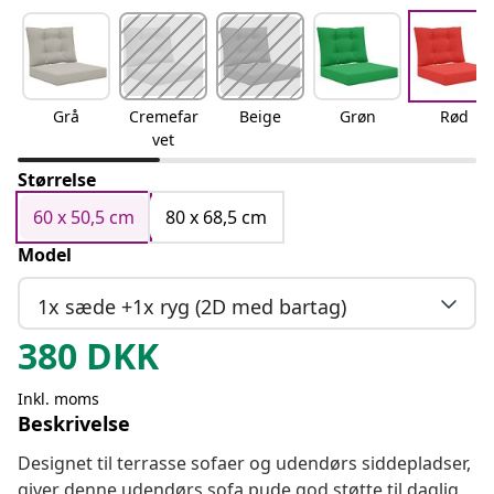
Grå
Cremefar
Beige
Grøn
Rød
vet
Størrelse
60 x 50,5 cm
80 x 68,5 cm
Model
1x sæde +1x ryg (2D med bartag)
380
DKK
Inkl. moms
Beskrivelse
Designet til terrasse sofaer og udendørs siddepladser,
giver denne udendørs sofa pude god støtte til daglig