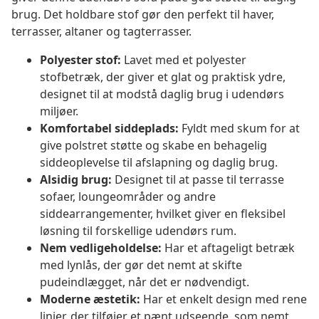
brug. Det holdbare stof gør den perfekt til haver,
terrasser, altaner og tagterrasser.
Polyester stof:
Lavet med et polyester
stofbetræk, der giver et glat og praktisk ydre,
designet til at modstå daglig brug i udendørs
miljøer.
Komfortabel siddeplads:
Fyldt med skum for at
give polstret støtte og skabe en behagelig
siddeoplevelse til afslapning og daglig brug.
Alsidig brug:
Designet til at passe til terrasse
sofaer, loungeområder og andre
siddearrangementer, hvilket giver en fleksibel
løsning til forskellige udendørs rum.
Nem vedligeholdelse:
Har et aftageligt betræk
med lynlås, der gør det nemt at skifte
pudeindlægget, når det er nødvendigt.
Moderne æstetik:
Har et enkelt design med rene
linjer, der tilføjer et pænt udseende, som nemt