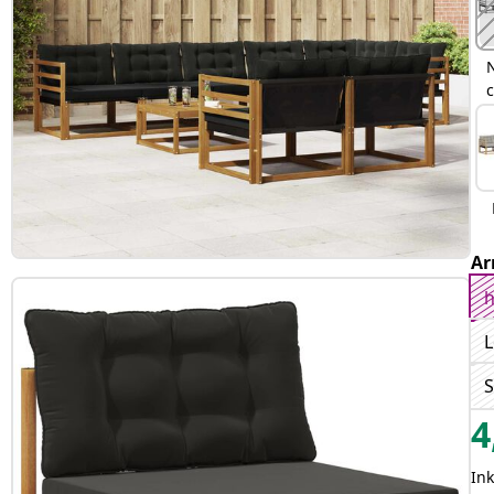
Ar
h
L
S
4
In