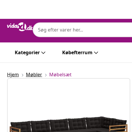
Forrige
Næste
vidaXL
vidaXL Udendørs sofagruppe 9 stk. Naturli
Kategorier
Købefterrum
Hjem
Møbler
Møbelsæt