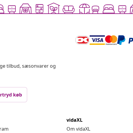
ige tilbud, sæsonvarer og
rtryd køb
vidaXL
gram
Om vidaXL