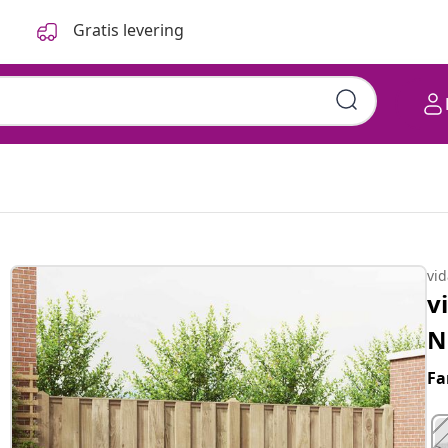
Gratis levering
g og sort
vi
v
N
Fa