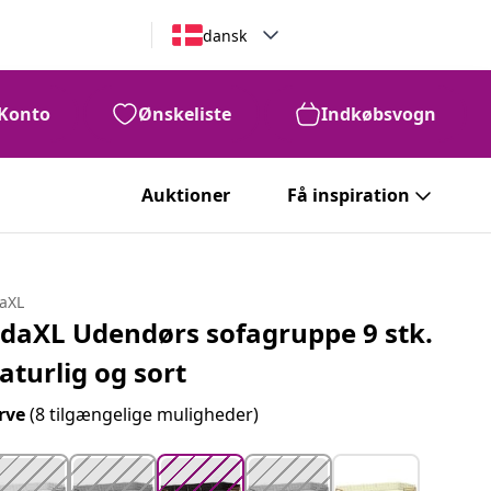
dansk
Konto
Ønskeliste
Indkøbsvogn
4,805
DKK
Auktioner
Få inspiration
daXL
idaXL Udendørs sofagruppe 9 stk.
aturlig og sort
rve
(8 tilgængelige muligheder)