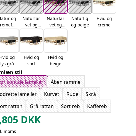
Natur og
Naturfar
Naturfar
Naturlig
Hvid og
cremefar
vet og
vet og
og beige
creme
vet
lysegrå
sort
Hvid og
Hvid og
Hvid og
lys grå
sort
beige
mlæn stil
orisontale lameller
Åben ramme
odrette lameller
Kurvet
Rude
Skrå
ort rattan
Grå rattan
Sort reb
Kaffereb
,805
DKK
kl. moms