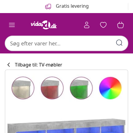
Forrige
Næste
Gratis levering
Tilbage til: TV-møbler
Køkkenkollekti
#sharemevidaxl