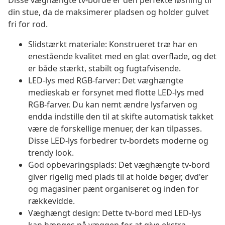
Disse væghængte tv-borde er den perfekte løsning til
din stue, da de maksimerer pladsen og holder gulvet
fri for rod.
Slidstærkt materiale: Konstrueret træ har en
enestående kvalitet med en glat overflade, og det
er både stærkt, stabilt og fugtafvisende.
LED-lys med RGB-farver: Det væghængte
medieskab er forsynet med flotte LED-lys med
RGB-farver. Du kan nemt ændre lysfarven og
endda indstille den til at skifte automatisk takket
være de forskellige menuer, der kan tilpasses.
Disse LED-lys forbedrer tv-bordets moderne og
trendy look.
God opbevaringsplads: Det væghængte tv-bord
giver rigelig med plads til at holde bøger, dvd'er
og magasiner pænt organiseret og inden for
rækkevidde.
Væghængt design: Dette tv-bord med LED-lys