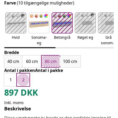
Farve
(10 tilgængelige muligheder)
Hvid
Sonoma-
Betongrå
Røget eg
Grå
eg
sonoma-
eg
Bredde
40 cm
60 cm
80 cm
100 cm
Antal i pakkenAntal i pakke
1
2
897
DKK
Inkl. moms
Beskrivelse