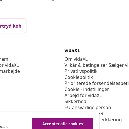
rtryd køb
vidaXL
gram
Om vidaXL
or vidaXL
Vilkår & betingelser Sælger v
marbejde
Privatlivspolitik
Cookiepolitik
Prioriterede forsendelsesbet
Cookie - indstillinger
Arbejd for vidaXL
Sikkerhed
EU-ansvarlige person
Politikken for EPR
Tilgængelighedserklæring
Accepter alle cookies
ociale