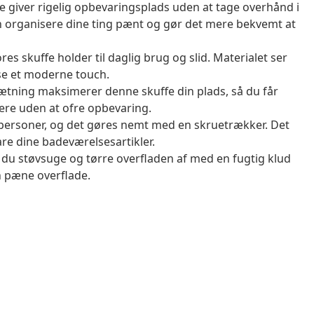
 giver rigelig opbevaringsplads uden at tage overhånd i
n organisere dine ting pænt og gør det mere bekvemt at
res skuffe holder til daglig brug og slid. Materialet ser
lse et moderne touch.
tning maksimerer denne skuffe din plads, så du får
tere uden at ofre opbevaring.
 personer, og det gøres nemt med en skruetrækker. Det
vare dine badeværelsesartikler.
al du støvsuge og tørre overfladen af med en fugtig klud
n pæne overflade.