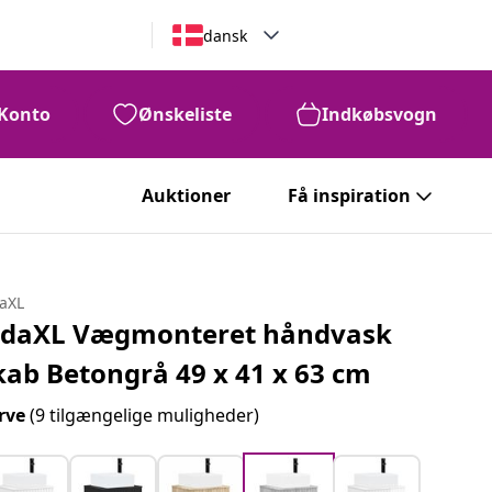
dansk
Konto
Ønskeliste
Indkøbsvogn
Auktioner
Få inspiration
daXL
idaXL Vægmonteret håndvask
kab Betongrå 49 x 41 x 63 cm
rve
(9 tilgængelige muligheder)