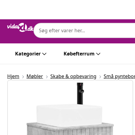
Forrige
Næste
Kategorier
Købefterrum
Hjem
Møbler
Skabe & opbevaring
Små pyntebo