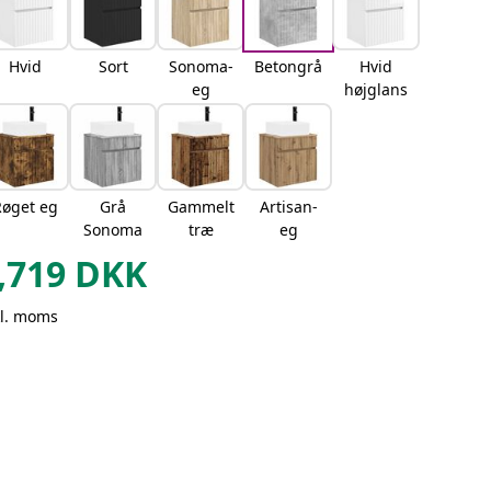
Hvid
Sort
Sonoma-
Betongrå
Hvid
eg
højglans
Røget eg
Grå
Gammelt
Artisan-
Sonoma
træ
eg
,719
DKK
kl. moms