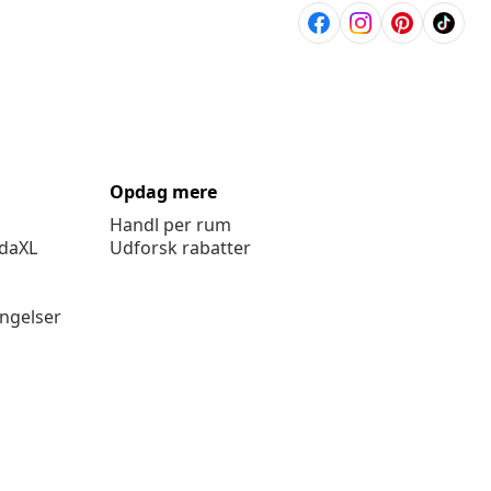
Opdag mere
Handl per rum
idaXL
Udforsk rabatter
ingelser