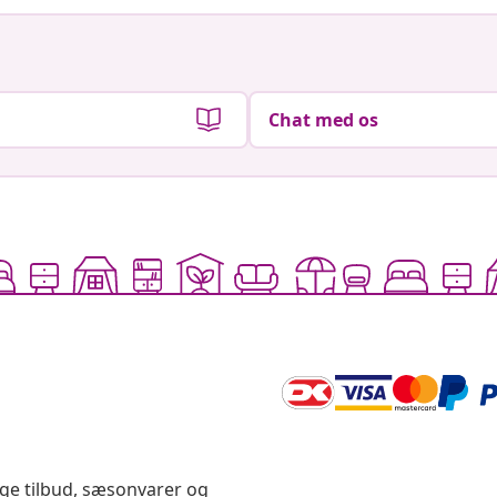
Chat med os
ige tilbud, sæsonvarer og