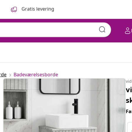
Gratis levering
rde
Badeværelsesborde
vi
v
s
Fa