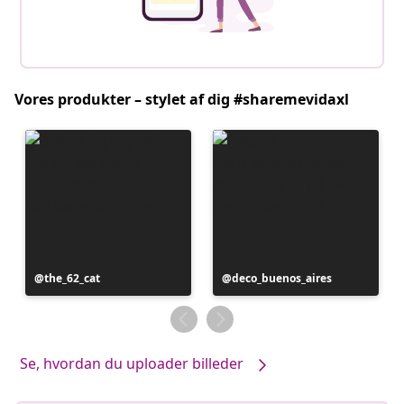
Vores produkter – stylet af dig #sharemevidaxl
Opslag
the_62_cat
Opslag
deco_buenos_aires
offentliggjort
offentliggjort
af
af
Se, hvordan du uploader billeder