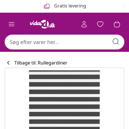
Forrige
Næste
Gratis levering
Tilbage til: Rullegardiner
Køkkenkollekti
#sharemevidaxl