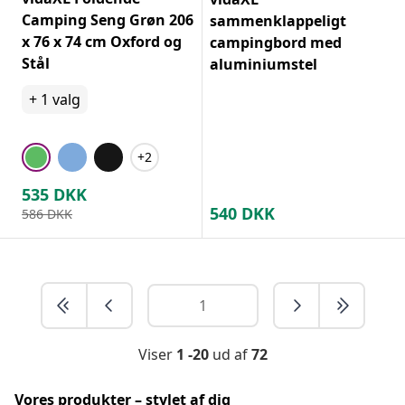
Camping Seng Grøn 206
sammenklappeligt
x 76 x 74 cm Oxford og
campingbord med
Stål
aluminiumstel
+
1
valg
+2
535
DKK
540
DKK
586
DKK
Viser
1 -20
ud af
72
Vores produkter – stylet af dig