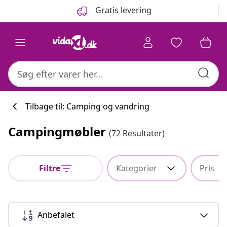
Forrige
Næste
Gratis levering
Tilbage til: Camping og vandring
Campingmøbler
(72 Resultater)
Køkkenkollekti
Filtre
Kategorier
Pris
#sharemevidaxl
Anbefalet