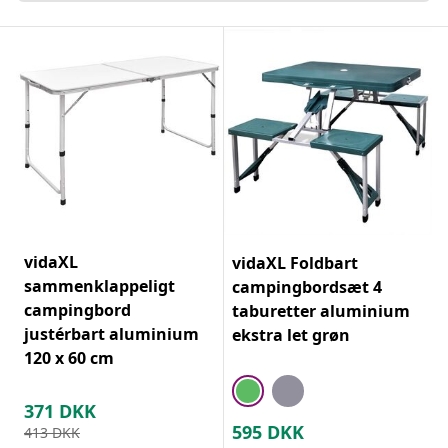
vidaXL
vidaXL Foldbart
sammenklappeligt
campingbordsæt 4
campingbord
taburetter aluminium
justérbart aluminium
ekstra let grøn
120 x 60 cm
371
DKK
595
DKK
413
DKK