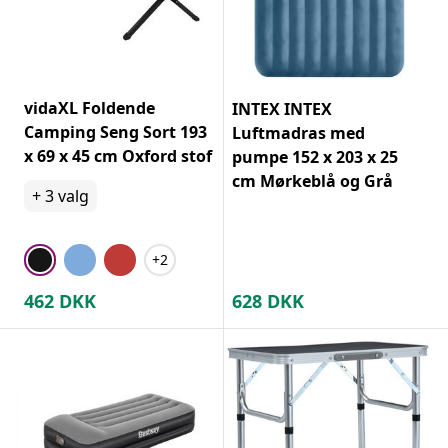
vidaXL Foldende
INTEX INTEX
Camping Seng Sort 193
Luftmadras med
x 69 x 45 cm Oxford stof
pumpe 152 x 203 x 25
cm Mørkeblå og Grå
+
3
valg
+2
462
DKK
628
DKK