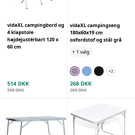
vidaXL campingbord og
vidaXL campingseng
4 klapstole
180x60x19 cm
højdejustérbart 120 x
oxfordstof og stål grå
60 cm
+
1
valg
+2
514
DKK
268
DKK
558
DKK
289
DKK