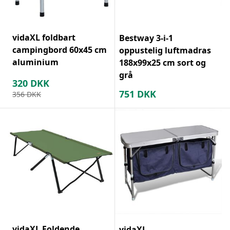
vidaXL foldbart
Bestway 3-i-1
campingbord 60x45 cm
oppustelig luftmadras
aluminium
188x99x25 cm sort og
grå
320
DKK
751
DKK
356
DKK
vidaXL Foldende
vidaXL