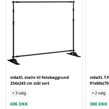
vidaXL stativ til fotobaggrund
vidaXL T-
254x243 cm stål sort
91x60x(70
+
3
valg
+
2
valg
696
DKK
380
DKK