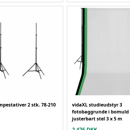
mpestativer 2 stk. 78-210
vidaXL studieudstyr 3
fotobaggrunde i bomuld
justerbart stel 3 x 5 m
2,476
DKK