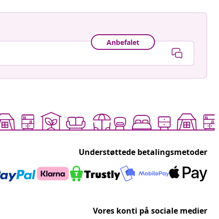
Understøttede betalingsmetoder
Vores konti på sociale medier
Opdag mere
Handl per rum
idaXL
Udforsk rabatter