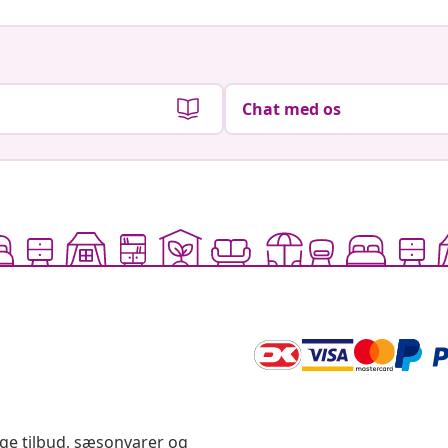
ige tilbud, sæsonvarer og
rtryd køb
vidaXL
gram
Om vidaXL
or vidaXL
Vilkår & betingelser Sælger v