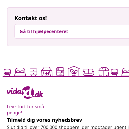
Lev stort for små
penge!
Tilmeld dig vores nyhedsbrev
Slut dig til over 700.000 shoppere, der modtager ugentl
nyheder fra vidaXL.
Fortryd køb
Fo
Indsend en anmodning om at fortryde din ordre.
Kundeservice
Virksomhed
Spor din ordre
Affiliate Pro
Min konto
Produktion f