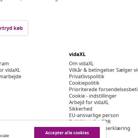
marbejde
Privatlivspolitik
Cookiepolitik
Prioriterede forsendelsesbet
Cookie - indstillinger
Arbejd for vidaXL
Sikkerhed
EU-ansvarlige person
Politikken for EPR
Tilgængelighedserklæring
© 2008-2026 
Accepter alle cookies
ociale