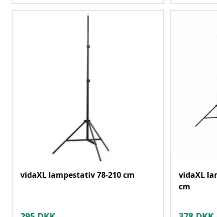
vidaXL lampestativ 78-210 cm
vidaXL la
cm
295
DKK
378
DKK