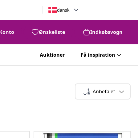
dansk
Konto
Ønskeliste
Indkøbsvogn
Auktioner
Få inspiration
Anbefalet