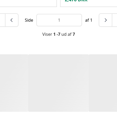
Side
af 1
Viser
1 -7
ud af
7
Chat med os