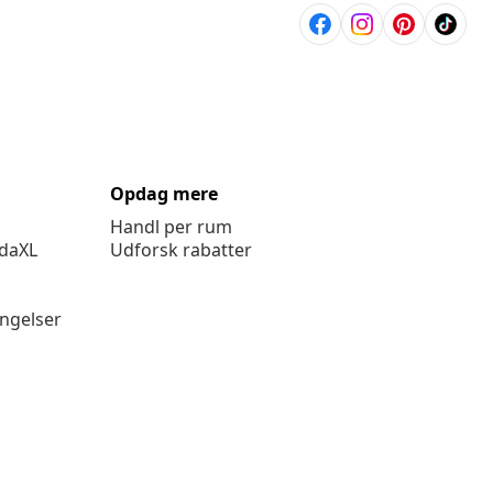
ingelser
www.vidaxl.dk er et website under vidaXL Marketplace Europe
B.V.