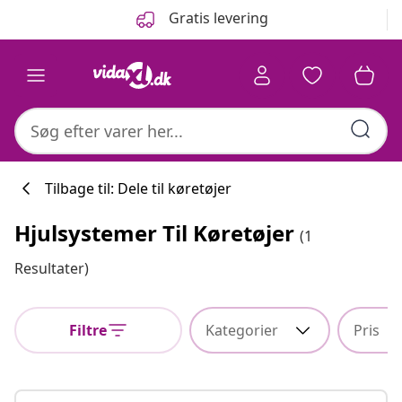
Forrige
Næste
Gratis levering
Tilbage til: Dele til køretøjer
Hjulsystemer Til Køretøjer
(1
Køkkenkollekti
Resultater)
Filtre
Kategorier
Pris
#sharemevidaxl