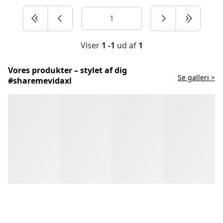
Viser
1 -1
ud af
1
Vores produkter – stylet af dig
Se galleri >
#sharemevidaxl