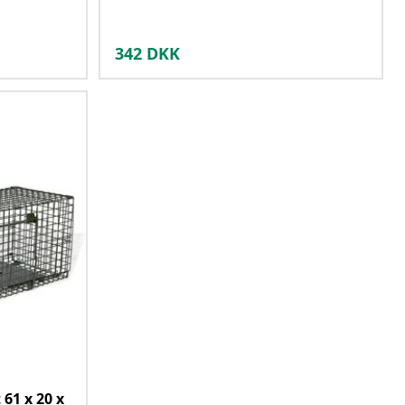
342
DKK
61 x 20 x