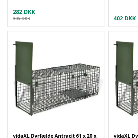
282
DKK
402
DKK
305
DKK
vidaXL Dyrfælde Antracit 61 x 20 x
vidaXL Dy