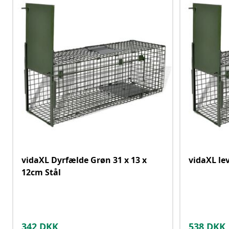
vidaXL Dyrfælde Grøn 31 x 13 x
vidaXL le
12cm Stål
342
DKK
538
DKK