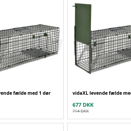
vende fælde med 1 dør
vidaXL levende fælde me
677
DKK
714
DKK