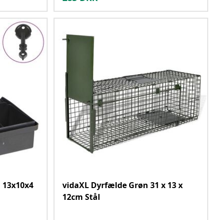
. 13x10x4
vidaXL Dyrfælde Grøn 31 x 13 x
12cm Stål