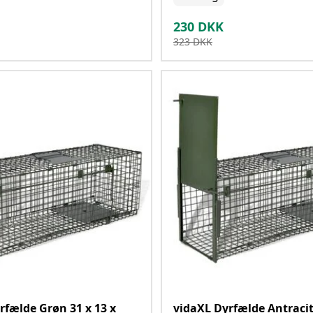
230
DKK
323
DKK
rfælde Grøn 31 x 13 x
vidaXL Dyrfælde Antracit 