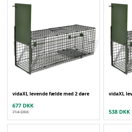
vidaXL levende fælde med 2 døre
vidaXL le
677
DKK
538
DKK
714
DKK