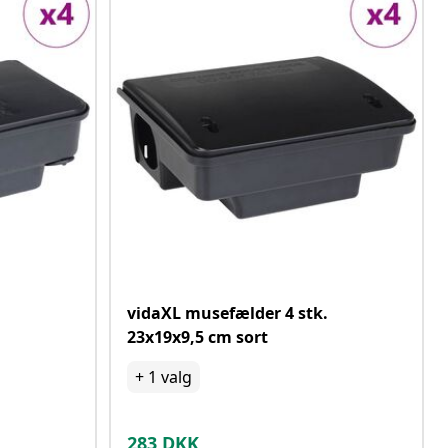
.
vidaXL musefælder 4 stk.
23x19x9,5 cm sort
+
1
valg
283
DKK