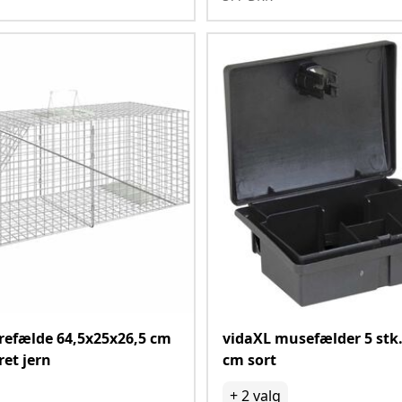
refælde 64,5x25x26,5 cm
vidaXL musefælder 5 stk
ret jern
cm sort
+
2
valg