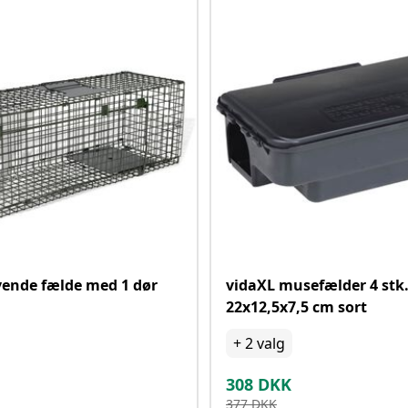
vende fælde med 1 dør
vidaXL musefælder 4 stk
22x12,5x7,5 cm sort
+
2
valg
308
DKK
377
DKK