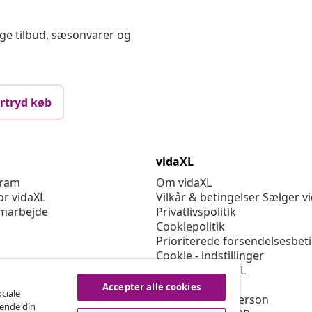
ige tilbud, sæsonvarer og
rtryd køb
vidaXL
gram
Om vidaXL
or vidaXL
Vilkår & betingelser Sælger v
marbejde
Privatlivspolitik
Cookiepolitik
Prioriterede forsendelsesbet
Cookie - indstillinger
Arbejd for vidaXL
Sikkerhed
Accepter alle cookies
ociale
EU-ansvarlige person
rende din