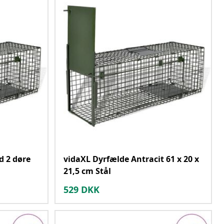
d 2 døre
vidaXL Dyrfælde Antracit 61 x 20 x
21,5 cm Stål
529
DKK