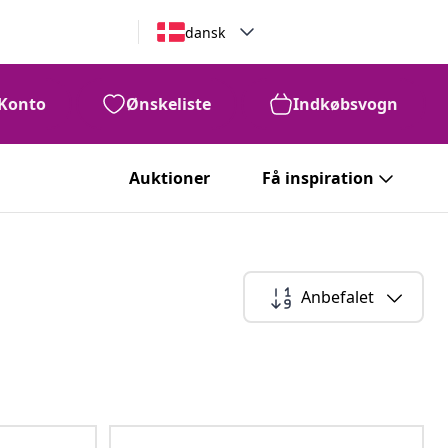
dansk
Konto
Ønskeliste
Indkøbsvogn
Auktioner
Få inspiration
Anbefalet