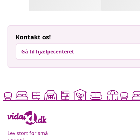
Kontakt os!
Gå til hjælpecenteret
Lev stort for små
penge!