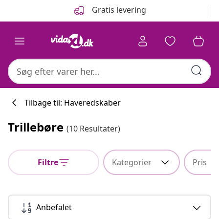
Forrige
Næste
Gratis levering
Tilbage til: Haveredskaber
Trillebøre
(10 Resultater)
Køkkenkollekti
Filtre
Kategorier
Pris
#sharemevidaxl
Anbefalet