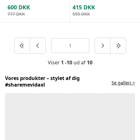
600
DKK
415
DKK
777
DKK
559
DKK
Viser
1 -10
ud af
10
Vores produkter – stylet af dig
Se galleri >
#sharemevidaxl