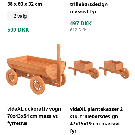
88 x 60 x 32 cm
trillebørsdesign
massivt fyr
+
2
valg
497
DKK
509
DKK
612
DKK
vidaXL dekorativ vogn
vidaXL plantekasser 2
70x43x54 cm massivt
stk. trillebørsdesign
fyrretræ
47x15x19 cm massivt
fyr