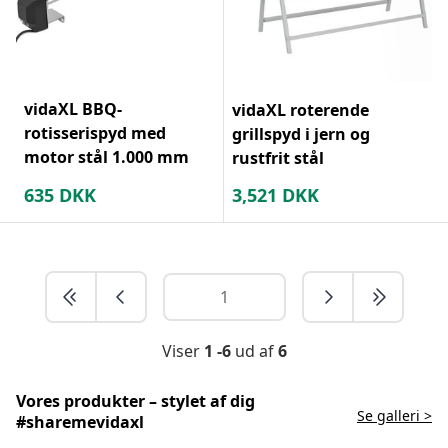
vidaXL BBQ-
vidaXL roterende
rotisserispyd med
grillspyd i jern og
motor stål 1.000 mm
rustfrit stål
635
DKK
3,521
DKK
Viser
1 -6
ud af
6
Vores produkter – stylet af dig
Se galleri >
#sharemevidaxl