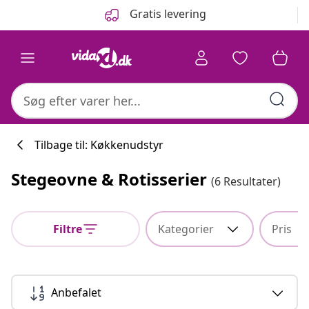
Forrige
Næste
Gratis levering
Tilbage til: Køkkenudstyr
Stegeovne & Rotisserier
(6 Resultater)
Køkkenkollekti
Filtre
Kategorier
Pris
#sharemevidaxl
Anbefalet