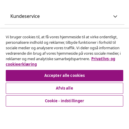
Kundeservice
Virksomhed
Vi bruger cookies til, at få vores hjemmeside til at virke ordentligt,
personalisere indhold og reklamer, tilbyde funktioner i forhold til
sociale medier og analysere vores traffik. Vi deler også information
vidaXL
vedrørende din brug af vores hjemmeside på vores sociale medier, i
reklamer og med analytiske samarbejdspartnere.
Privatlivs- og
cookieerklæring
Opdag mere
Accepter alle cookies
Afvis alle
Cookie - indstillinger
© 2008-2026 www.vidaxl.dk er et website under vidaXL
Marketplace Europe B.V.