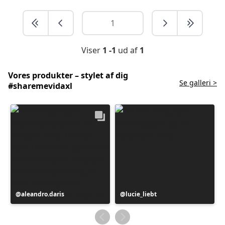
Viser
1 -1
ud af
1
Vores produkter – stylet af dig
Se galleri >
#sharemevidaxl
Opslag
aleandro.daris
Opslag
lucie_liebt
offentliggjort
offentliggjort
af
af