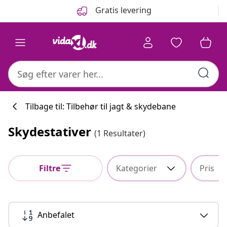
Forrige
Næste
Gratis levering
Tilbage til: Tilbehør til jagt & skydebane
Skydestativer
(1 Resultater)
Køkkenkollekti
Filtre
Kategorier
Pris
#sharemevidaxl
Anbefalet