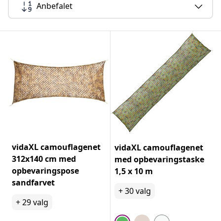
Anbefalet
vidaXL camouflagenet
vidaXL camouflagenet
312x140 cm med
med opbevaringstaske
opbevaringspose
1,5 x 10 m
sandfarvet
+
30
valg
+
29
valg