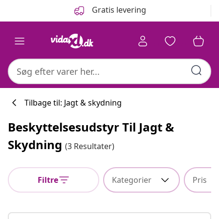
Forrige
Næste
Gratis levering
Tilbage til: Jagt & skydning
Beskyttelsesudstyr Til Jagt &
Køkkenkollekti
Skydning
(3 Resultater)
Filtre
Kategorier
Pris
#sharemevidaxl