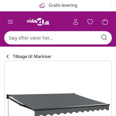
Forrige
Næste
Gratis levering
Tilbage til: Markiser
Køkkenkollekti
#sharemevidaxl