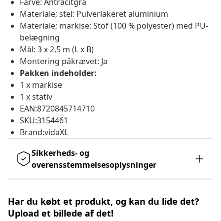
Farve: Antracitgrå
Materiale; stel: Pulverlakeret aluminium
Materiale; markise: Stof (100 % polyester) med PU-
belægning
Mål: 3 x 2,5 m (L x B)
Montering påkrævet: Ja
Pakken indeholder:
1 x markise
1 x stativ
EAN:8720845714710
SKU:3154461
Brand:vidaXL
Sikkerheds- og
overensstemmelsesoplysninger
Har du købt et produkt, og kan du lide det?
Upload et billede af det!