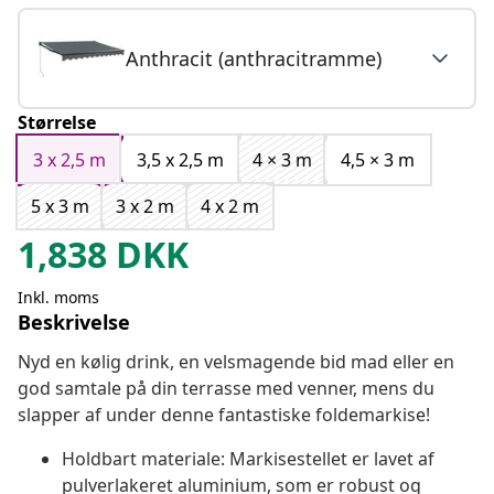
Anthracit (anthracitramme)
Størrelse
3 x 2,5 m
3,5 x 2,5 m
4 × 3 m
4,5 × 3 m
5 x 3 m
3 x 2 m
4 x 2 m
1,838
DKK
Inkl. moms
Beskrivelse
Nyd en kølig drink, en velsmagende bid mad eller en
god samtale på din terrasse med venner, mens du
slapper af under denne fantastiske foldemarkise!
Holdbart materiale: Markisestellet er lavet af
pulverlakeret aluminium, som er robust og