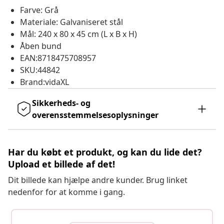
Farve: Grå
Materiale: Galvaniseret stål
Mål: 240 x 80 x 45 cm (L x B x H)
Åben bund
EAN:8718475708957
SKU:44842
Brand:vidaXL
Sikkerheds- og
overensstemmelsesoplysninger
Har du købt et produkt, og kan du lide det?
Upload et billede af det!
Dit billede kan hjælpe andre kunder. Brug linket
nedenfor for at komme i gang.