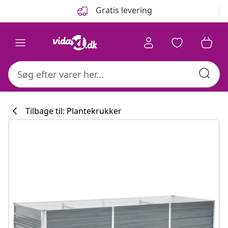
Forrige
Næste
Gratis levering
Tilbage til: Plantekrukker
Køkkenkollekti
#sharemevidaxl