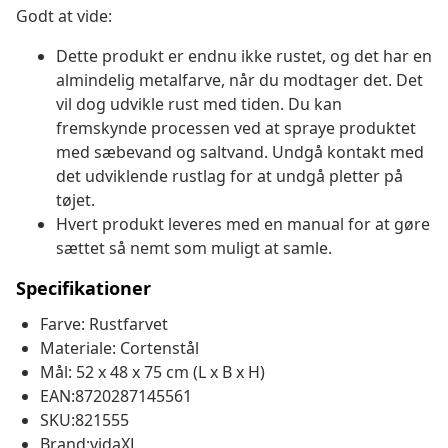
Godt at vide:
Dette produkt er endnu ikke rustet, og det har en
almindelig metalfarve, når du modtager det. Det
vil dog udvikle rust med tiden. Du kan
fremskynde processen ved at spraye produktet
med sæbevand og saltvand. Undgå kontakt med
det udviklende rustlag for at undgå pletter på
tøjet.
Hvert produkt leveres med en manual for at gøre
sættet så nemt som muligt at samle.
Specifikationer
Farve: Rustfarvet
Materiale: Cortenstål
Mål: 52 x 48 x 75 cm (L x B x H)
EAN:8720287145561
SKU:821555
Brand:vidaXL