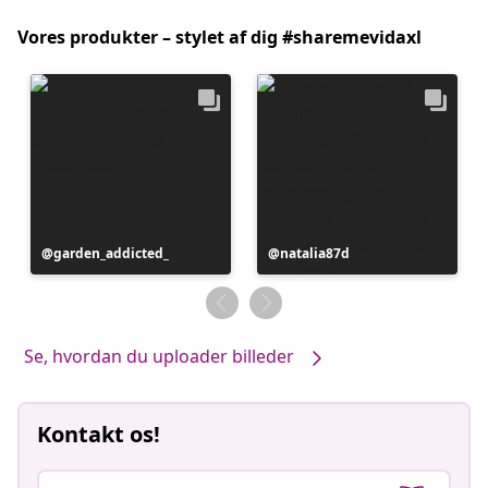
Vores produkter – stylet af dig #sharemevidaxl
Opslag
garden_addicted_
Opslag
natalia87d
offentliggjort
offentliggjort
af
af
Se, hvordan du uploader billeder
Kontakt os!