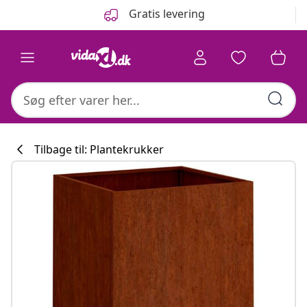
Forrige
Næste
Gratis levering
Tilbage til: Plantekrukker
Køkkenkollekti
#sharemevidaxl