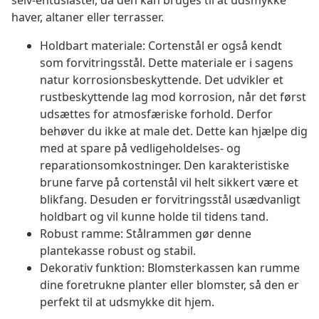
selv-entusiaster, da den kan bruges til at udsmykke
haver, altaner eller terrasser.
Holdbart materiale: Cortenstål er også kendt
som forvitringsstål. Dette materiale er i sagens
natur korrosionsbeskyttende. Det udvikler et
rustbeskyttende lag mod korrosion, når det først
udsættes for atmosfæriske forhold. Derfor
behøver du ikke at male det. Dette kan hjælpe dig
med at spare på vedligeholdelses- og
reparationsomkostninger. Den karakteristiske
brune farve på cortenstål vil helt sikkert være et
blikfang. Desuden er forvitringsstål usædvanligt
holdbart og vil kunne holde til tidens tand.
Robust ramme: Stålrammen gør denne
plantekasse robust og stabil.
Dekorativ funktion: Blomsterkassen kan rumme
dine foretrukne planter eller blomster, så den er
perfekt til at udsmykke dit hjem.