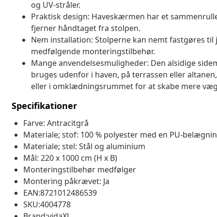
og UV-stråler.
Praktisk design: Haveskærmen har et sammenrulleli
fjerner håndtaget fra stolpen.
Nem installation: Stolperne kan nemt fastgøres til 
medfølgende monteringstilbehør.
Mange anvendelsesmuligheder: Den alsidige sidem
bruges udenfor i haven, på terrassen eller altanen
eller i omklædningsrummet for at skabe mere væg
Specifikationer
Farve: Antracitgrå
Materiale; stof: 100 % polyester med en PU-belægni
Materiale; stel: Stål og aluminium
Mål: 220 x 1000 cm (H x B)
Monteringstilbehør medfølger
Montering påkrævet: Ja
EAN:8721012486539
SKU:4004778
Brand:vidaXL