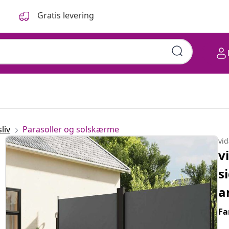
Gratis levering
liv
Parasoller og solskærme
vi
v
s
a
Fa