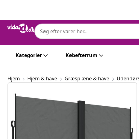
Forrige
Næste
Kategorier
Købefterrum
Hjem
Hjem & have
Græsplæne & have
Udendørs