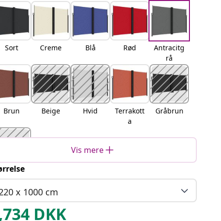
Sort
Creme
Blå
Rød
Antracitg
rå
Brun
Beige
Hvid
Terrakott
Gråbrun
a
Vis mere
ørrelse
Mørkegr
øn
220 x 1000 cm
,734
DKK