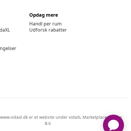
Opdag mere
Handl per rum
idaXL
Udforsk rabatter
ingelser
www.vidaxl.dk er et website under vidaXL Marketplace Europe
B.V.