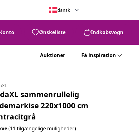
dansk
Konto
Ønskeliste
Indkøbsvogn
Auktioner
Få inspiration
daXL
idaXL sammenrullelig
idemarkise 220x1000 cm
ntracitgrå
rve
(11 tilgængelige muligheder)