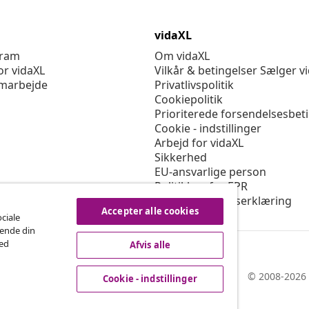
vidaXL
gram
Om vidaXL
or vidaXL
Vilkår & betingelser Sælger v
marbejde
Privatlivspolitik
Cookiepolitik
Prioriterede forsendelsesbet
Cookie - indstillinger
Arbejd for vidaXL
Sikkerhed
EU-ansvarlige person
Politikken for EPR
Tilgængelighedserklæring
Accepter alle cookies
ociale
rende din
med
Afvis alle
© 2008-2026 
Cookie - indstillinger