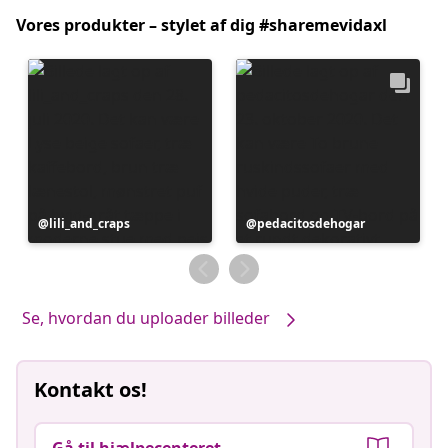
Vores produkter – stylet af dig #sharemevidaxl
Opslag
lili_and_craps
Opslag
pedacitosdehogar
offentliggjort
offentliggjort
af
af
Se, hvordan du uploader billeder
Kontakt os!
Gå til hjælpecenteret