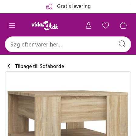
Forrige
Næste
Gratis levering
Tilbage til: Sofaborde
Køkkenkollekti
#sharemevidaxl