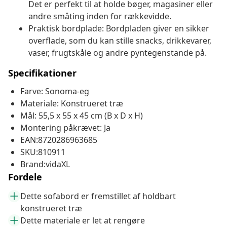
Det er perfekt til at holde bøger, magasiner eller
andre småting inden for rækkevidde.
Praktisk bordplade: Bordpladen giver en sikker
overflade, som du kan stille snacks, drikkevarer,
vaser, frugtskåle og andre pyntegenstande på.
Specifikationer
Farve: Sonoma-eg
Materiale: Konstrueret træ
Mål: 55,5 x 55 x 45 cm (B x D x H)
Montering påkrævet: Ja
EAN:8720286963685
SKU:810911
Brand:vidaXL
Fordele
Dette sofabord er fremstillet af holdbart
konstrueret træ
Dette materiale er let at rengøre