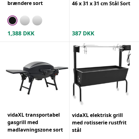
brændere sort
46 x 31 x 31 cm Stål Sort
1,388
DKK
387
DKK
vidaXL transportabel
vidaXL elektrisk grill
gasgrill med
med rotisserie rustfrit
madlavningszone sort
stål