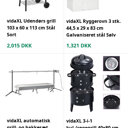
vidaXL Udendørs grill
vidaXL Ryggerovn 3 stk.
103 x 60 x 113 cm Stål
44,5 x 29 x 83 cm
Sort
Galvaniseret stål Sølv
2,015
DKK
1,321
DKK
vidaXL automatisk
vidaXL 3-i-1
grill- og bakkesæt
kul-/røgegrill 40x80 cm