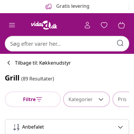
Forrige
Næste
Gratis levering
Tilbage til: Køkkenudstyr
Grill
(89 Resultater)
Køkkenkollekti
Filtre
Kategorier
Pris
#sharemevidaxl
Anbefalet