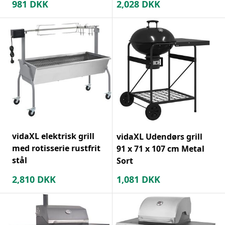
981
DKK
2,028
DKK
vidaXL elektrisk grill
vidaXL Udendørs grill
med rotisserie rustfrit
91 x 71 x 107 cm Metal
stål
Sort
2,810
DKK
1,081
DKK