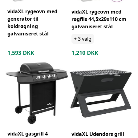
vidaXL rygeovn med
vidaXL rygeovn med
generator til
røgflis 44,5x29x110 cm
koldrøgning
galvaniseret stål
galvaniseret stål
+
3
valg
1,593
DKK
1,210
DKK
vidaXL gasgrill 4
vidaXL Udendørs grill