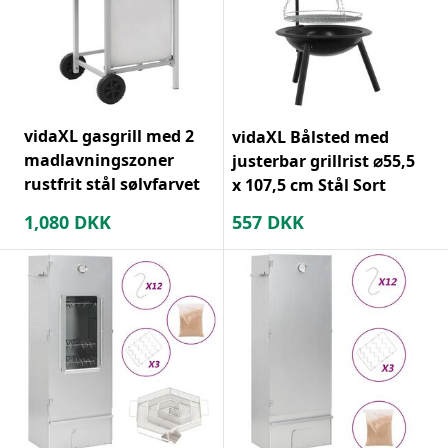
vidaXL gasgrill med 2
vidaXL Bålsted med
madlavningszoner
justerbar grillrist ⌀55,5
rustfrit stål sølvfarvet
x 107,5 cm Stål Sort
1,080
DKK
557
DKK