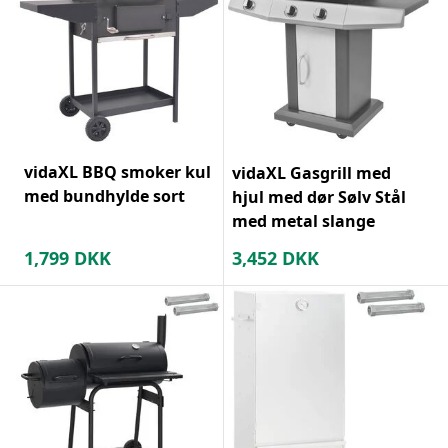
vidaXL BBQ smoker kul
vidaXL Gasgrill med
med bundhylde sort
hjul med dør Sølv Stål
med metal slange
1,799
DKK
3,452
DKK