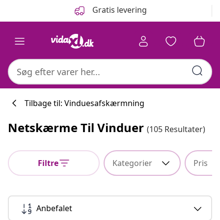
Forrige
Næste
Gratis levering
Tilbage til: Vinduesafskærmning
Netskærme Til Vinduer
(105 Resultater)
Køkkenkollekti
Filtre
Kategorier
Pris
#sharemevidaxl
Anbefalet