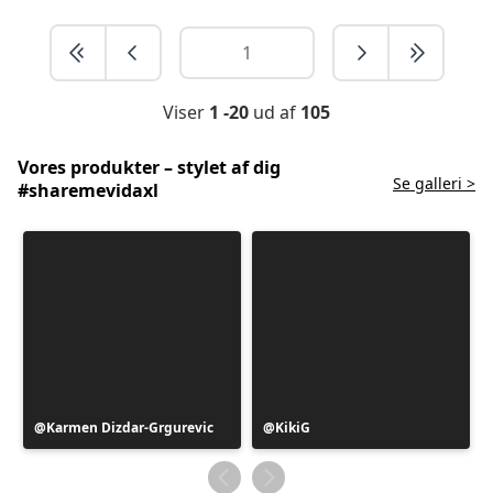
Viser
1 -20
ud af
105
Vores produkter – stylet af dig
Se galleri >
#sharemevidaxl
Opslag
Karmen Dizdar-Grgurevic
Opslag
KikiG
offentliggjort
offentliggjort
af
af