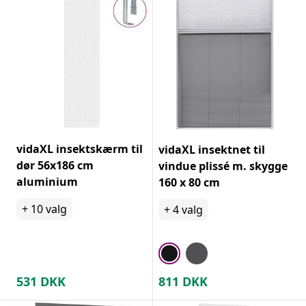
vidaXL insektskærm til
vidaXL insektnet til
dør 56x186 cm
vindue plissé m. skygge
aluminium
160 x 80 cm
+
10
valg
+
4
valg
531
DKK
811
DKK