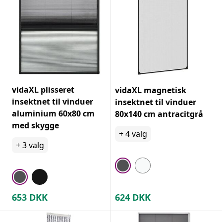
vidaXL plisseret
vidaXL magnetisk
insektnet til vinduer
insektnet til vinduer
aluminium 60x80 cm
80x140 cm antracitgrå
med skygge
+
4
valg
+
3
valg
653
DKK
624
DKK