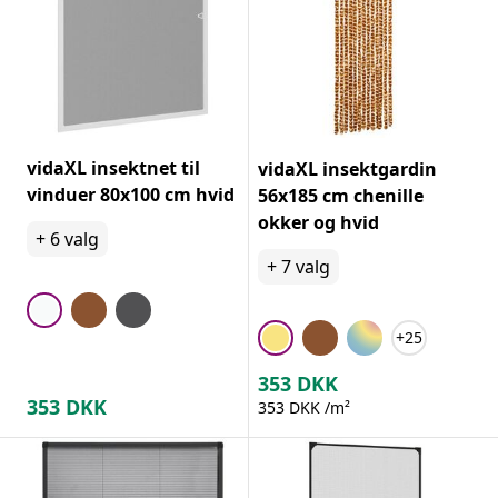
vidaXL insektnet til
vidaXL insektgardin
vinduer 80x100 cm hvid
56x185 cm chenille
okker og hvid
+
6
valg
+
7
valg
+25
353
DKK
353
DKK
353 DKK /m²