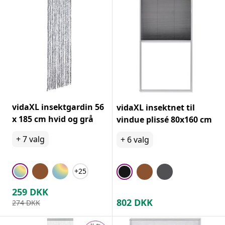
vidaXL insektgardin 56
vidaXL insektnet til
x 185 cm hvid og grå
vindue plissé 80x160 cm
+
7
valg
+
6
valg
+25
259
DKK
802
DKK
274
DKK