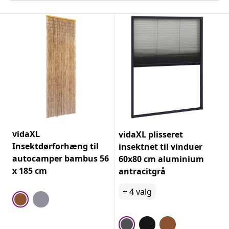
vidaXL
vidaXL plisseret
Insektdørforhæng til
insektnet til vinduer
autocamper bambus 56
60x80 cm aluminium
x 185 cm
antracitgrå
+
4
valg