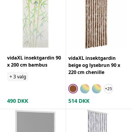
vidaXL insektgardin 90
vidaXL insektgardin
x 200 cm bambus
beige og lysebrun 90 x
220 cm chenille
+
3
valg
+25
490
DKK
514
DKK