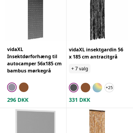
vidaXL
vidaXL insektgardin 56
Insektdørforhæng til
x 185 cm antracitgrå
autocamper 56x185 cm
+
7
valg
bambus mørkegrå
+25
296
DKK
331
DKK