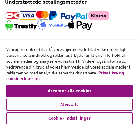
Understøttede betalingsmetoder
Tilmeld dig vores nyhedsbrev
Vi bruger cookies til, at få vores hjemmeside til at virke ordentligt,
Slut dig til over 700.000 shoppere, der modtager
personalisere indhold og reklamer, tilbyde funktioner i forhold til
ugentlige tilbud, sæsonvarer og nyheder fra vidaXL.
sociale medier og analysere vores traffik. Vi deler også information
vedrørende din brug af vores hjemmeside på vores sociale medier, i
reklamer og med analytiske samarbejdspartnere.
Privatlivs- og
Vores konti på sociale medier
cookieerklæring
Accepter alle cookies
Fortryd køb
Afvis alle
Indsend en anmodning om at fortryde din ordre.
Cookie - indstillinger
Fortryd køb